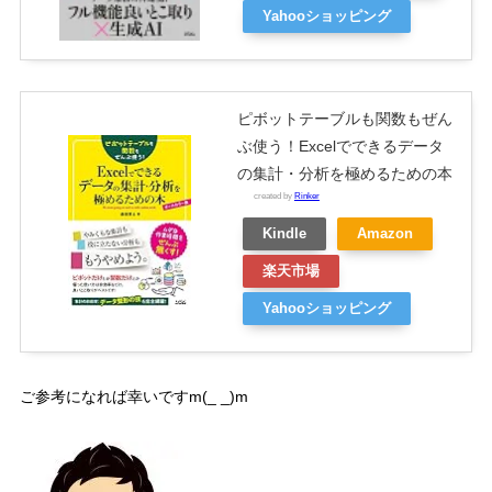
Yahooショッピング
ピボットテーブルも関数もぜん
ぶ使う！Excelでできるデータ
の集計・分析を極めるための本
created by
Rinker
Kindle
Amazon
楽天市場
Yahooショッピング
ご参考になれば幸いです
m(_ _)m