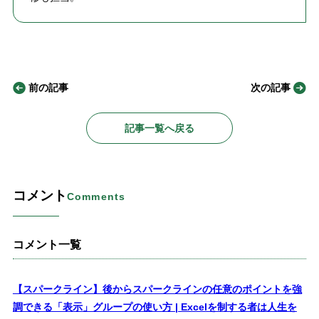
前の記事
次の記事
記事一覧へ戻る
コメント
Comments
コメント一覧
【スパークライン】後からスパークラインの任意のポイントを強
調できる「表示」グループの使い方 | Excelを制する者は人生を