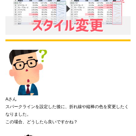
Aさん
スパークラインを設定した後に、折れ線や縦棒の色を変更したく
なりました。
この場合、どうしたら良いですかね？