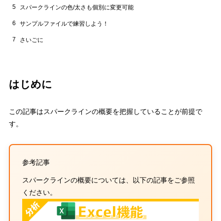
5
スパークラインの色/太さも個別に変更可能
6
サンプルファイルで練習しよう！
7
さいごに
はじめに
この記事はスパークラインの概要を把握していることが前提で
す。
参考記事
スパークラインの概要については、以下の記事をご参照
ください。