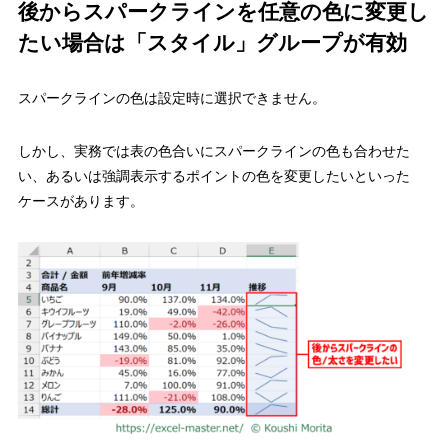
後からスパークラインを任意の色に変更し
たい場合は「スタイル」グループが有効
スパークラインの色は設定時に選択できません。
しかし、実務では表の色合いにスパークラインの色も合わせた
い、あるいは強調表示するポイントの色を変更したいといった
ケースがあります。