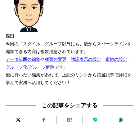
森田
今回の「スタイル」グループ以外にも、後からスパークラインを
編集できる内容は複数用意されています。
データ範囲の編集
や
種類の変更
、
強調表示の設定
、
縦軸の設定
、
グループ化
/
グループ解除
です。
他に行いたい編集があれば、上記のリンクから該当記事で詳細を
学んで実務へ活用してください！
この記事をシェアする