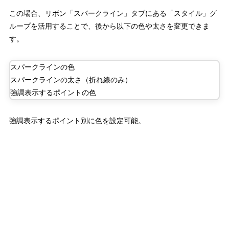
この場合、リボン「スパークライン」タブにある
「スタイル」グ
ループを活用することで、後から以下の色や太さを変更できま
す。
スパークラインの色
スパークラインの太さ（折れ線のみ）
強調表示するポイントの色
強調表示するポイント別に色を設定可能。