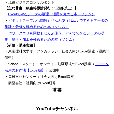
・現役ビジネスコンサルタント
【主な著書（紙書籍累計発行：3万部以上）】
・
Excelでやるデータの処理・活用を究める本（ソシム）
・
ピボットテーブルも関数もぜんぶ使う! Excelでできるデータの
集計・分析を極めるための本（ソシム）
・
パワークエリも関数もぜんぶ使う! Excelでできるデータの収
集・整形・加工を極めるための本（ソシム）
【研修・講座実績】
・東京理科大学オープンカレッジ：社会人向けExcel講座（継続開
催中）
・Schoo（スクー）：オンライン動画形式のExcel授業（
「データ
活用のお作法【Excel編】」
公開中
・毎日文化センター：社会人向けExcel講座
・製薬会社：社員向けExcel研修
著書
YouTubeチャンネル