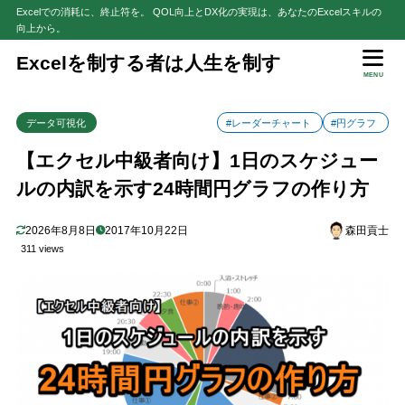
Excelでの消耗に、終止符を。 QOL向上とDX化の実現は、あなたのExcelスキルの
向上から。
目次
Excelを制する者は人生を制す
MENU
1
はじめに
データ可視化
#レーダーチャート
#円グラフ
2
24時間円グラフの作成手順
【STEP1】1日のスケジュールを表にまとめる
2.1
【エクセル中級者向け】1日のスケジュー
【STEP2】レーダーチャート用のダミーデータを表にまとめる
2.2
ルの内訳を示す24時間円グラフの作り方
【STEP3】STEP1の表からドーナツグラフを作成
2.3
2026年8月8日
2017年10月22日
森田貢士
「行/列の切り替え」の方法
2.3.1
311 views
「グラフタイトル」・「凡例」の削除の方法
2.3.2
【STEP4】STEP3のドーナツグラフへSTEP2のデータを「系列を
2.4
選択して貼り付け」
【STEP5】「系列を選択して貼り付け」ダイアログで「新しい系
2.5
列」を追加
【STEP6】リボン「グラフツール-書式」タブの左上のボックスで
2.6
「系列2」を選択