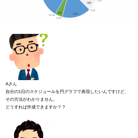
【STEP7】「系列2」からレーダーチャートを作成
2.7
【STEP8】STEP7で作成された「レーダー（値）軸」を削除
2.8
【STEP9】STEP3のドーナツグラフ（系列1）を円グラフへ変更
2.9
【STEP10】STEP9の円グラフを選択してマウス右クリック
2.10
→「データ系列の書式設定」を選択
【STEP11】「系列のオプション」にある「グラフの基線位置」の
2.11
角度を調整
【STEP12】STEP9のグラフをお好みで書式設定して完成！
2.12
完成！
2.13
Aさん
3
まとめ動画（GIF）
自分の1日のスケジュールを円グラフで表現したいんですけど、
4
さいごに
その方法がわかりません。
サンプルファイル
4.1
どうすれば作成できますか？？
参考書籍
4.2