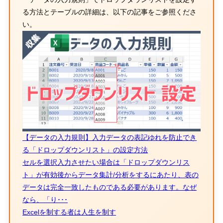
る方法とテーブルの詳細は、以下の記事をご参照くださ
い。
【データの入力規則】入力データの表記ゆれを防止でき
る「ドロップダウンリスト」の設定方法
セルを選択入力させたい場合は「ドロップダウンリス
ト」が有効後からデータ集計/分析をするにあたり、表の
データは完全一致したものである必要があります。なぜ
なら、「り･･･
Excelを制する者は人生を制す