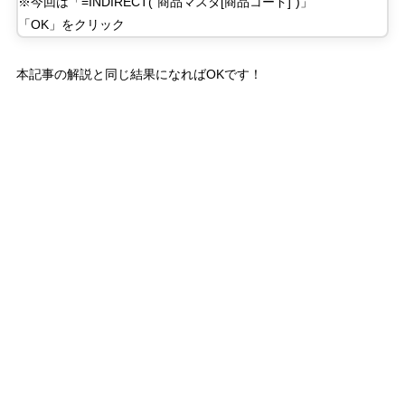
※今回は「
=INDIRECT(“
商品マスタ
[
商品コード
]”)
」
「
OK
」をクリック
本記事の解説と同じ結果になれば
OK
です！