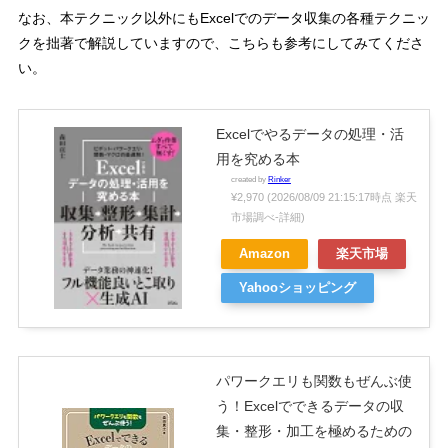
なお、本テクニック以外にも
Excel
でのデータ収集の各種テクニッ
クを拙著で解説していますので、こちらも参考にしてみてくださ
い。
Excelでやるデータの処理・活
用を究める本
created by
Rinker
¥2,970
(2026/08/09 21:15:17時点 楽天
市場調べ-
詳細)
Amazon
楽天市場
Yahooショッピング
パワークエリも関数もぜんぶ使
う！Excelでできるデータの収
集・整形・加工を極めるための