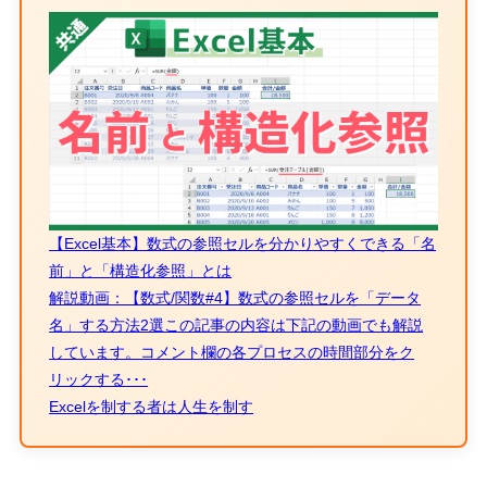
【Excel基本】数式の参照セルを分かりやすくできる「名
前」と「構造化参照」とは
解説動画：【数式/関数#4】数式の参照セルを「データ
名」する方法2選この記事の内容は下記の動画でも解説
しています。コメント欄の各プロセスの時間部分をク
リックする･･･
Excelを制する者は人生を制す