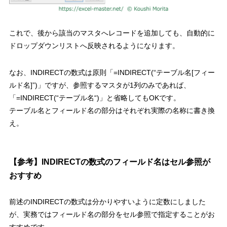
これで、後から該当のマスタへレコードを追加しても、自動的に
ドロップダウンリストへ反映されるようになります。
なお、
INDIRECT
の数式は原則
「
=INDIRECT(“
テーブル名
[
フィー
ルド名
]”)
」
ですが、参照するマスタが
1
列のみであれば、
「
=INDIRECT(“
テーブル名
“)
」
と省略しても
OK
です。
テーブル名とフィールド名の部分はそれぞれ実際の名称に書き換
え。
【参考】
INDIRECT
の数式のフィールド名はセル参照が
おすすめ
前述の
INDIRECT
の数式は分かりやすいように定数にしました
が、
実務ではフィールド名の部分をセル参照で指定することがお
すすめ
です。