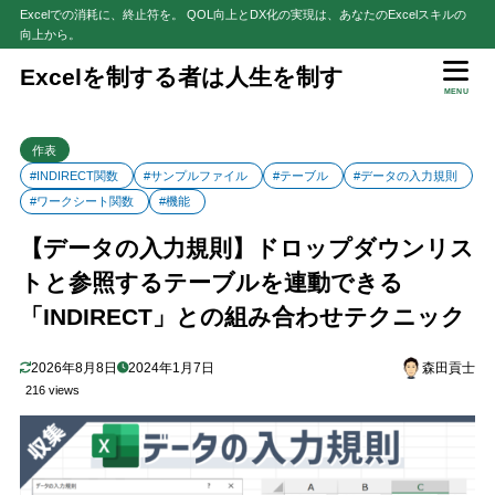
Excelでの消耗に、終止符を。 QOL向上とDX化の実現は、あなたのExcelスキルの
向上から。
目次
Excelを制する者は人生を制す
MENU
1
はじめに
作表
2
「元の値」がテーブルでもドロップダウンリストに連動しない
#INDIRECT関数
#サンプルファイル
#テーブル
#データの入力規則
3
「データの入力規則」とINDIRECTを組み合わせれば、ドロップ
#ワークシート関数
#機能
ダウンリストとテーブルの連動が可能！
【データの入力規則】ドロップダウンリス
【参考】INDIRECTの数式のフィールド名はセル参照がおすすめ
3.1
トと参照するテーブルを連動できる
4
サンプルファイルで練習しよう！
「INDIRECT」との組み合わせテクニック
5
さいごに
2026年8月8日
2024年1月7日
森田貢士
216 views