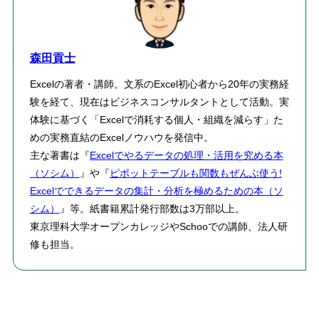
森田貢士
Excelの著者・講師。文系のExcel初心者から20年の実務経
験を経て、現在はビジネスコンサルタントとして活動。実
体験に基づく「Excelで消耗する個人・組織を減らす」た
めの実務直結のExcelノウハウを発信中。
主な著書は『
Excelでやるデータの処理・活用を究める本
（ソシム）
』や『
ピボットテーブルも関数もぜんぶ使う!
Excelでできるデータの集計・分析を極めるための本（ソ
シム）
』等。紙書籍累計発行部数は3万部以上。
東京理科大学オープンカレッジやSchooでの講師、法人研
修も担当。