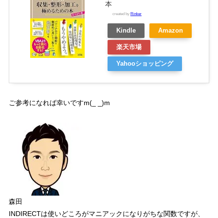
本
created by
Rinker
Kindle
Amazon
楽天市場
Yahooショッピング
ご参考になれば幸いです
m(_ _)m
森田
INDIRECT
は使いどころがマニアックになりがちな関数ですが、