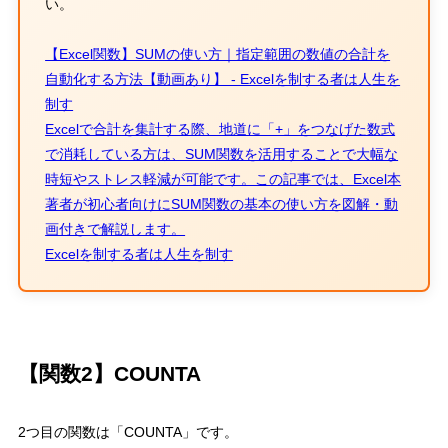
い。
【Excel関数】SUMの使い方｜指定範囲の数値の合計を
自動化する方法【動画あり】 - Excelを制する者は人生を
制す
Excelで合計を集計する際、地道に「+」をつなげた数式
で消耗している方は、SUM関数を活用することで大幅な
時短やストレス軽減が可能です。この記事では、Excel本
著者が初心者向けにSUM関数の基本の使い方を図解・動
画付きで解説します。
Excelを制する者は人生を制す
【関数
2
】
COUNTA
2
つ目の関数は
「
COUNTA
」
です。