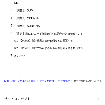
OK
3
【関数1】SUM
4
【関数2】COUNTA
5
【関数3】SUBTOTAL
6
【注意】表にレコード追加がある場合の2つのポイント
【Point1】集計結果は表の右側などに配置する
6.1
【Point2】関数で指定するセル範囲は列全体を指定する
6.2
7
さいごに
Excelを制する者は人生を制す
データ利活用
データ集計
元データの表と同じシート内
サイトコンセプト