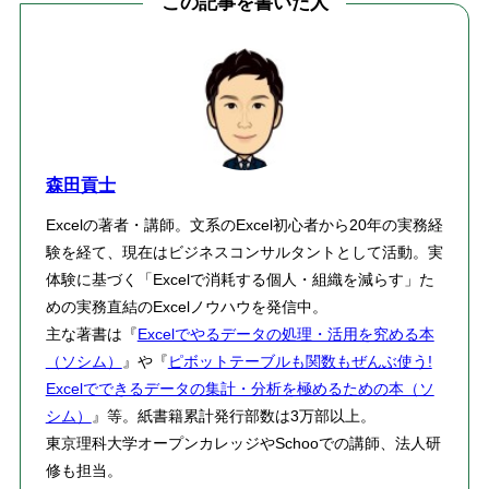
この記事を書いた人
森田貢士
Excelの著者・講師。文系のExcel初心者から20年の実務経
験を経て、現在はビジネスコンサルタントとして活動。実
体験に基づく「Excelで消耗する個人・組織を減らす」た
めの実務直結のExcelノウハウを発信中。
主な著書は『
Excelでやるデータの処理・活用を究める本
（ソシム）
』や『
ピボットテーブルも関数もぜんぶ使う!
Excelでできるデータの集計・分析を極めるための本（ソ
シム）
』等。紙書籍累計発行部数は3万部以上。
東京理科大学オープンカレッジやSchooでの講師、法人研
修も担当。