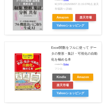
¥2,970
(2026/08/07 21:15:07時点 楽天
市場調べ-
詳細)
Amazon
楽天市場
Yahooショッピング
Excel関数をフルに使って デー
タの整形・集計・可視化の自動
化を極める本
created by
Rinker
ソシム
Kindle
Amazon
楽天市場
Yahooショッピング