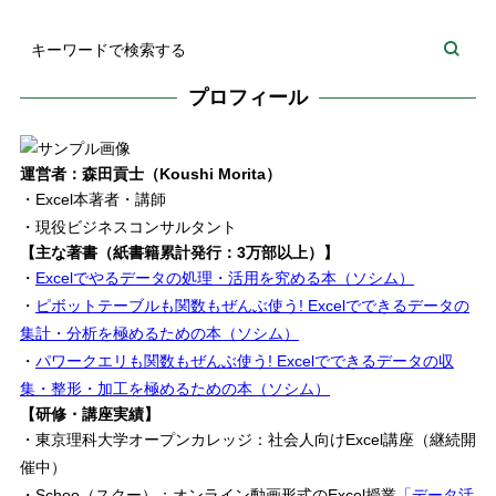
プロフィール
運営者：森田貢士（Koushi Morita）
・Excel本著者・講師
・現役ビジネスコンサルタント
【主な著書（紙書籍累計発行：3万部以上）】
・
Excelでやるデータの処理・活用を究める本（ソシム）
・
ピボットテーブルも関数もぜんぶ使う! Excelでできるデータの
集計・分析を極めるための本（ソシム）
・
パワークエリも関数もぜんぶ使う! Excelでできるデータの収
集・整形・加工を極めるための本（ソシム）
【研修・講座実績】
・東京理科大学オープンカレッジ：社会人向けExcel講座（継続開
催中）
・Schoo（スクー）：オンライン動画形式のExcel授業
「データ活