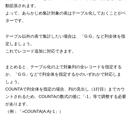
動拡張されます。
よって、あらかじめ集計対象の表はテーブル化しておくことがベ
ターです。
テーブル以外の表で集計したい場合は、「
G:G
」など列全体を指
定しましょう。
これでレコード追加に対応できます。
まとめると、
テーブル化の上で対象列の全レコードを指定する
か、「
G:G
」などで列全体を指定するかのいずれかで対応しま
しょう。
COUNTA
で列全体を指定の場合、列の見出し（
1
行目）までカウ
ントされるため、
COUNTA
の数式の後に「
-1
」等で調整する必要
があります。
（例：「
=COUNTA(A:A)-1
」）