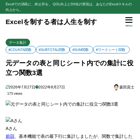
Excelでの消耗に、終止符を。 QOL向上とDX化の実現は、あなたのExcelスキルの
向上から。
目次
Excelを制する者は人生を制す
MENU
1
はじめに
データ集計
2
シンプルな集計で済む場合は元データの表の最下行で集計しても
#COUNTA関数
#SUBTOTAL関数
#SUM関数
#ワークシート関数
OK
3
元データの表と同じシート内での集計に役
【関数1】SUM
立つ関数3選
4
【関数2】COUNTA
5
【関数3】SUBTOTAL
2026年7月27日
2022年8月27日
森田貢士
6
【注意】表にレコード追加がある場合の2つのポイント
173 views
【Point1】集計結果は表の右側などに配置する
6.1
【Point2】関数で指定するセル範囲は列全体を指定する
6.2
7
さいごに
Aさん
前回
、基本機能で表の最下行に集計しましたが、関数で集計した