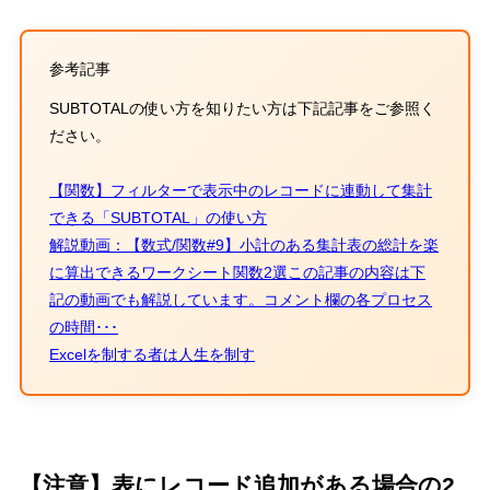
参考記事
SUBTOTAL
の使い方を知りたい方は下記記事をご参照く
ださい。
【関数】フィルターで表示中のレコードに連動して集計
できる「SUBTOTAL」の使い方
解説動画：【数式/関数#9】小計のある集計表の総計を楽
に算出できるワークシート関数2選この記事の内容は下
記の動画でも解説しています。コメント欄の各プロセス
の時間･･･
Excelを制する者は人生を制す
【注意】表にレコード追加がある場合の
2