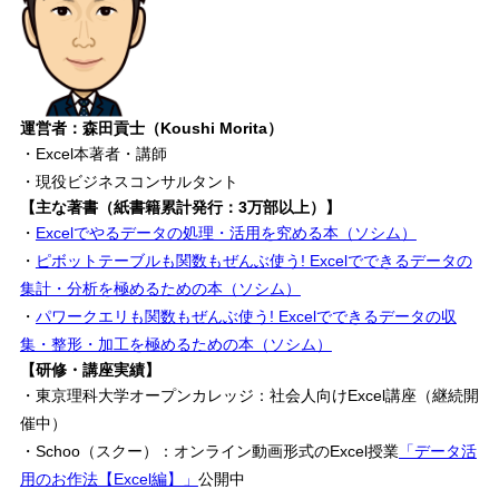
運営者：森田貢士（Koushi Morita）
・Excel本著者・講師
・現役ビジネスコンサルタント
【主な著書（紙書籍累計発行：3万部以上）】
・
Excelでやるデータの処理・活用を究める本（ソシム）
・
ピボットテーブルも関数もぜんぶ使う! Excelでできるデータの
集計・分析を極めるための本（ソシム）
・
パワークエリも関数もぜんぶ使う! Excelでできるデータの収
集・整形・加工を極めるための本（ソシム）
【研修・講座実績】
・東京理科大学オープンカレッジ：社会人向けExcel講座（継続開
催中）
・Schoo（スクー）：オンライン動画形式のExcel授業
「データ活
用のお作法【Excel編】」
公開中