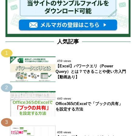
人気記事
1
459 views
【Excel】パワークエリ（Power
Query）とは？できることや使い方入門
【動画あり】
2
440 views
Office365のExcelで「ブックの共有」
を設定する方法
3
408 views