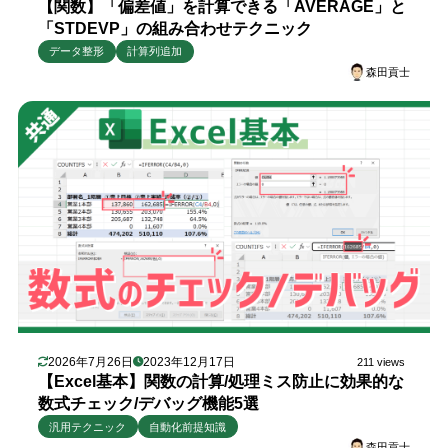
【関数】「偏差値」を計算できる「AVERAGE」と
「STDEVP」の組み合わせテクニック
データ整形
計算列追加
森田貢士
2026年7月26日
2023年12月17日
211 views
【Excel基本】関数の計算/処理ミス防止に効果的な
数式チェック/デバッグ機能5選
汎用テクニック
自動化前提知識
森田貢士