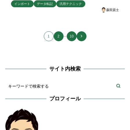
インポート
データ転記
汎用テクニック
森田貢士
…
1
2
10
サイト内検索
プロフィール