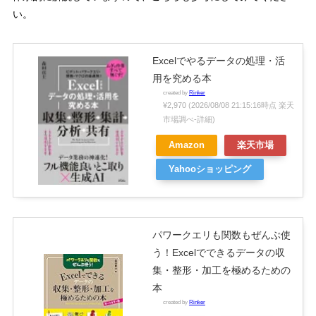
い。
Excelでやるデータの処理・活
用を究める本
created by
Rinker
¥2,970
(2026/08/08 21:15:16時点 楽天
市場調べ-
詳細)
Amazon
楽天市場
Yahooショッピング
パワークエリも関数もぜんぶ使
う！Excelでできるデータの収
集・整形・加工を極めるための
本
created by
Rinker