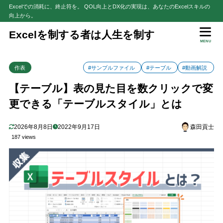
Excelでの消耗に、終止符を。 QOL向上とDX化の実現は、あなたのExcelスキルの
向上から。
目次
Excelを制する者は人生を制す
MENU
1
解説動画：【テーブル#2】表の見た目を数クリックで変更できる「テ
作表
#サンプルファイル
#テーブル
#動画解説
2
はじめに
【テーブル】表の見た目を数クリックで変
3
テーブルスタイルとは
更できる「テーブルスタイル」とは
4
テーブルスタイルの変更手順
テーブルスタイルの一覧
4.1
2026年8月8日
2022年9月17日
森田貢士
【参考】テーブルスタイルはテーマと連動して変わる
4.2
187 views
5
テーブルスタイルのオプションの設定手順
見出し行
5.1
縞模様（行）
5.2
縞模様（列）
5.3
最初の列
5.4