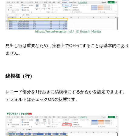
見出し行は重要なため、実務上で
OFF
にすることは基本的にあり
ません。
縞模様（行）
レコード部分を
1
行おきに縞模様にするか否かを設定できます。
デフォルトはチェック
ON
の状態
です。