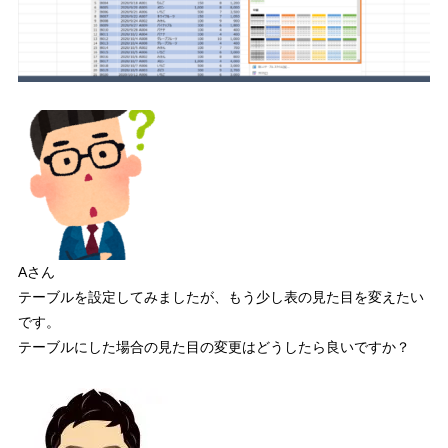
最後の列
5.5
フィルターボタン
5.6
6
【参考】テーブルを通常のセル範囲へ戻すには
7
サンプルファイルで練習しよう！
8
さいごに
Aさん
テーブルを設定してみましたが、もう少し表の見た目を変えたい
です。
テーブルにした場合の見た目の変更はどうしたら良いですか？