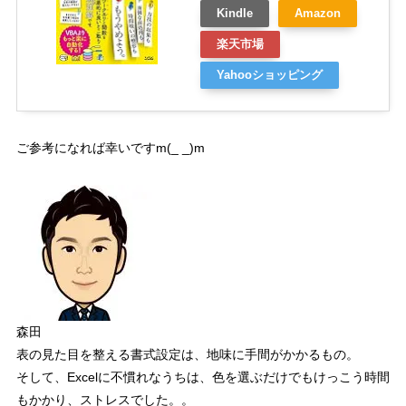
Kindle
Amazon
楽天市場
Yahooショッピング
ご参考になれば幸いです
m(_ _)m
森田
表の見た目を整える書式設定は、地味に手間がかかるもの。
そして、
Excel
に不慣れなうちは、色を選ぶだけでもけっこう時間
もかかり、ストレスでした。。