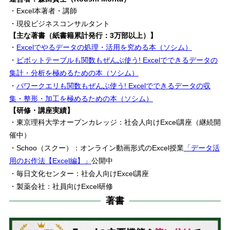
・Excel本著者・講師
・現役ビジネスコンサルタント
【主な著書（紙書籍累計発行：3万部以上）】
・
Excelでやるデータの処理・活用を究める本（ソシム）
・
ピボットテーブルも関数もぜんぶ使う! Excelでできるデータの
集計・分析を極めるための本（ソシム）
・
パワークエリも関数もぜんぶ使う! Excelでできるデータの収
集・整形・加工を極めるための本（ソシム）
【研修・講座実績】
・東京理科大学オープンカレッジ：社会人向けExcel講座（継続開
催中）
・Schoo（スクー）：オンライン動画形式のExcel授業
「データ活
用のお作法【Excel編】」
公開中
・毎日文化センター：社会人向けExcel講座
・製薬会社：社員向けExcel研修
著書