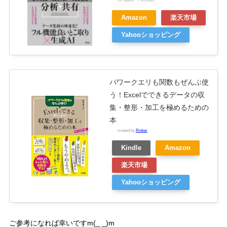
Amazon
楽天市場
Yahooショッピング
パワークエリも関数もぜんぶ使
う！Excelでできるデータの収
集・整形・加工を極めるための
本
created by
Rinker
Kindle
Amazon
楽天市場
Yahooショッピング
ご参考になれば幸いです
m(_ _)m