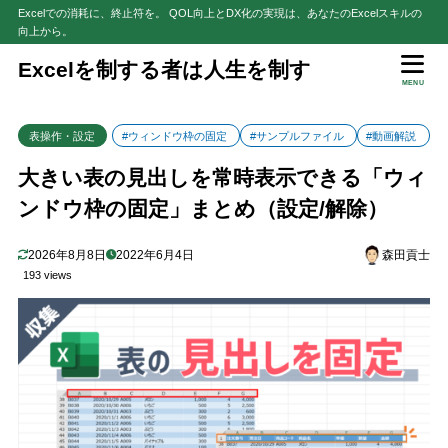
Excelでの消耗に、終止符を。 QOL向上とDX化の実現は、あなたのExcelスキルの
向上から。
目次
Excelを制する者は人生を制す
MENU
1
解説動画：【テーブル以外】表の使い勝手を上げる初期設定2選+α
表操作・設定
#ウィンドウ枠の固定
#サンプルファイル
#動画解説
2
大きい表の見出しを固定したい場合は「ウィンドウ枠の固定」が有効
大きい表の見出しを常時表示できる「ウィ
3
「ウィンドウ枠の固定」の設定手順
ンドウ枠の固定」まとめ（設定/解除）
4
【参考】代表的な「ウィンドウ枠の固定」の種類
行のみ固定
4.1
2026年8月8日
2022年6月4日
森田貢士
列のみ固定
4.2
193 views
行+列で固定
4.3
5
【注意】表示領域の大部分が固定されないようにしよう
6
【参考】「ウィンドウ枠の固定」を解除するには
7
サンプルファイルで練習しよう！
8
さいごに