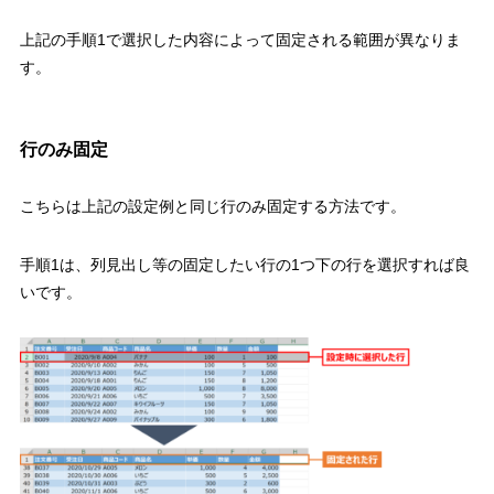
上記の手順
1
で選択した内容によって固定される範囲が異なりま
す。
行のみ固定
こちらは上記の設定例と同じ
行のみ固定
する方法です。
手順
1
は、列見出し等の
固定したい行の
1
つ下の行を選択すれば良
い
です。