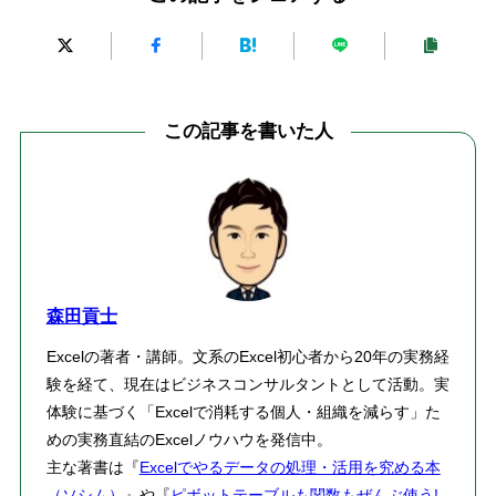
この記事を書いた人
森田貢士
Excelの著者・講師。文系のExcel初心者から20年の実務経
験を経て、現在はビジネスコンサルタントとして活動。実
体験に基づく「Excelで消耗する個人・組織を減らす」た
めの実務直結のExcelノウハウを発信中。
主な著書は『
Excelでやるデータの処理・活用を究める本
（ソシム）
』や『
ピボットテーブルも関数もぜんぶ使う!