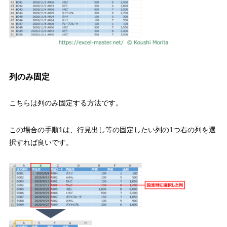
列のみ固定
こちらは
列のみ固定
する方法です。
この場合の手順
1
は、行見出し等の
固定したい列の
1
つ右の列を選
択すれば良い
です。