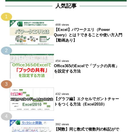
人気記事
1
468 views
【Excel】パワークエリ（Power
Query）とは？できることや使い方入門
【動画あり】
2
454 views
Office365のExcelで「ブックの共有」
を設定する方法
3
432 views
【グラフ編】エクセルでガントチャー
トをつくる方法（Excel2010）
4
392 views
【関数】同じ数式で複数列の転記がで