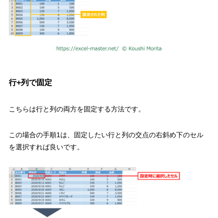
行
+
列で固定
こちらは
行と列の両方を固定
する方法です。
この場合の手順
1
は、
固定したい行と列の交点の右斜め下のセル
を選択すれば良い
です。