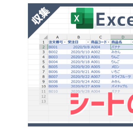
7
さいごに