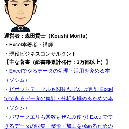
運営者：森田貢士（Koushi Morita）
・Excel本著者・講師
・現役ビジネスコンサルタント
【主な著書（紙書籍累計発行：3万部以上）】
・
Excelでやるデータの処理・活用を究める本
（ソシム）
・
ピボットテーブルも関数もぜんぶ使う! Excel
でできるデータの集計・分析を極めるための本
（ソシム）
・
パワークエリも関数もぜんぶ使う! Excelでで
きるデータの収集・整形・加工を極めるための