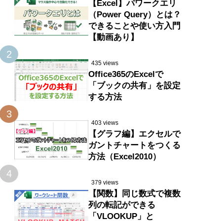
【Excel】パワークエリ
（Power Query）とは？
できることや使い方入門
【動画あり】
2
435 views
Office365のExcelで
「ブックの共有」を設定
する方法
3
403 views
【グラフ編】エクセルで
ガントチャートをつくる
方法（Excel2010）
4
379 views
【関数】同じ数式で複数
列の転記ができる
「VLOOKUP」と