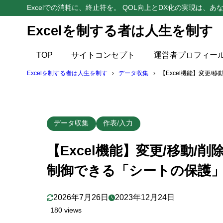
Excelでの消耗に、終止符を。 QOL向上とDX化の実現は、あな
Excelを制する者は人生を制す
目次
TOP
サイトコンセプト
運営者プロフィー
1
数式等の上
Excelを制する者は人生を制す
データ収集
【Excel機能】変更
2
「シートの
3
「シートの
データ収集
作表/入力
【参考】
3.1
【Excel機能】変更/移動
【参考】
3.2
制御できる「シートの保護
4
「シートの
5
2026年7月26日
2023年12月24日
【注意】表
180 views
6
サンプルフ