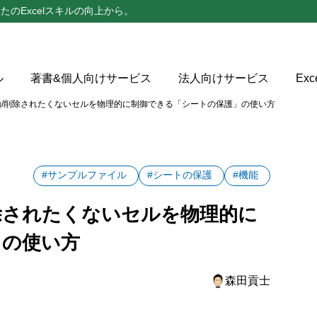
たのExcelスキルの向上から。
ル
著書&個人向けサービス
法人向けサービス
Ex
書き/削除されたくないセルがある場合は「シートの保護」が有
/移動/削除されたくないセルを物理的に制御できる「シートの保護」の使い方
保護」の使用イメージ
保護」の設定手順
#サンプルファイル
#シートの保護
#機能
手順②~④は右クリックメニュー経由でも可能
/削除されたくないセルを物理的に
シート保護中に許可する操作
」の使い方
保護」の解除手順
森田貢士
がテーブルの場合、テーブル範囲が拡張されなくなってしまう
ァイルで練習しよう！