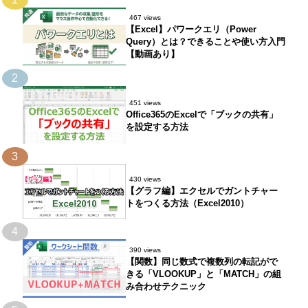
467 views
【Excel】パワークエリ（Power
Query）とは？できることや使い方入門
【動画あり】
2
451 views
Office365のExcelで「ブックの共有」
を設定する方法
3
430 views
【グラフ編】エクセルでガントチャー
トをつくる方法（Excel2010）
4
390 views
【関数】同じ数式で複数列の転記がで
きる「VLOOKUP」と「MATCH」の組
み合わせテクニック