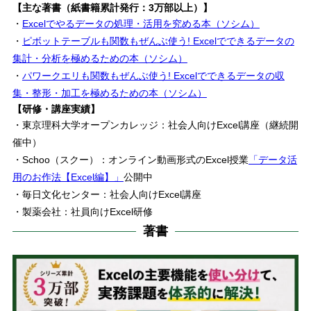
【主な著書（紙書籍累計発行：3万部以上）】
・
Excelでやるデータの処理・活用を究める本（ソシム）
・
ピボットテーブルも関数もぜんぶ使う! Excelでできるデータの
集計・分析を極めるための本（ソシム）
・
パワークエリも関数もぜんぶ使う! Excelでできるデータの収
集・整形・加工を極めるための本（ソシム）
【研修・講座実績】
・東京理科大学オープンカレッジ：社会人向けExcel講座（継続開
催中）
・Schoo（スクー）：オンライン動画形式のExcel授業
「データ活
用のお作法【Excel編】」
公開中
・毎日文化センター：社会人向けExcel講座
・製薬会社：社員向けExcel研修
著書