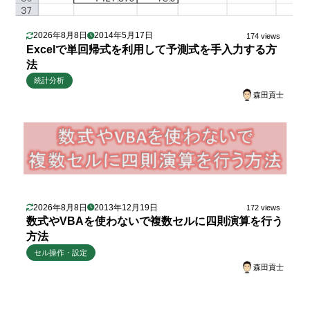
2026年8月8日
2014年5月17日
174 views
Excelで単回帰式を利用して予測式を手入力する方
法
統計分析
森田貢士
2026年8月8日
2013年12月19日
172 views
数式やVBAを使わないで複数セルに四則演算を行う
方法
セル操作・設定
森田貢士