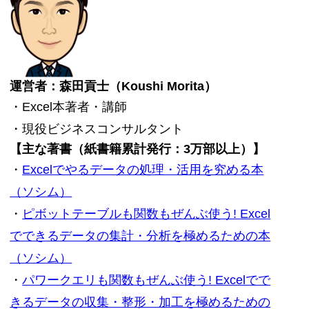
運営者：森田貢士（Koushi Morita）
・Excel本著者・講師
・現役ビジネスコンサルタント
【主な著書（紙書籍累計発行：3万部以上）】
・
Excelでやるデータの処理・活用を究める本
（ソシム）
・
ピボットテーブルも関数もぜんぶ使う! Excel
でできるデータの集計・分析を極めるための本
（ソシム）
・
パワークエリも関数もぜんぶ使う! Excelでで
きるデータの収集・整形・加工を極めるための