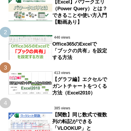
【Excel】パワークエリ
（Power Query）とは？
できることや使い方入門
【動画あり】
2
446 views
Office365のExcelで
「ブックの共有」を設定
する方法
3
413 views
【グラフ編】エクセルで
ガントチャートをつくる
方法（Excel2010）
4
385 views
【関数】同じ数式で複数
列の転記ができる
「VLOOKUP」と