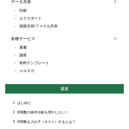
データ共有
印刷
エクスポート
画面共有/ファイル共有
各種サービス
著書
講座
有料テンプレート
メルマガ
目次
1
はじめに
2
IF関数の条件分岐を増やしたい！
3
IF関数を入れ子（ネスト）するとは？