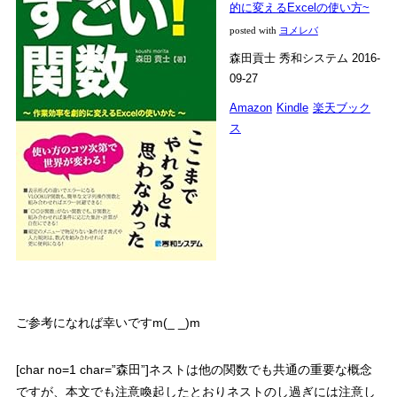
的に変えるExcelの使い方~
posted with
ヨメレバ
森田貢士 秀和システム 2016-
09-27
Amazon
Kindle
楽天ブック
ス
ご参考になれば幸いですm(_ _)m
[char no=1 char=”森田”]
ネストは他の関数でも共通の重要な概念
ですが、本文でも注意喚起したとおりネストのし過ぎには注意し