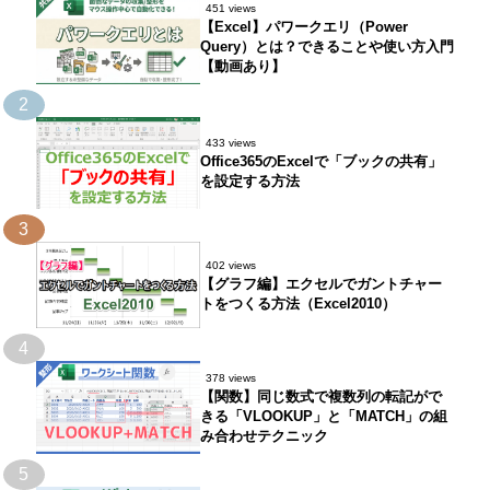
451 views
【Excel】パワークエリ（Power
Query）とは？できることや使い方入門
【動画あり】
2
433 views
Office365のExcelで「ブックの共有」
を設定する方法
3
402 views
【グラフ編】エクセルでガントチャー
トをつくる方法（Excel2010）
4
378 views
【関数】同じ数式で複数列の転記がで
きる「VLOOKUP」と「MATCH」の組
み合わせテクニック
5