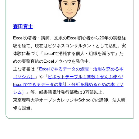
森田貢士
Excelの著者・講師。文系のExcel初心者から20年の実務経
験を経て、現在はビジネスコンサルタントとして活動。実
体験に基づく「Excelで消耗する個人・組織を減らす」た
めの実務直結のExcelノウハウを発信中。
主な著書は『
Excelでやるデータの処理・活用を究める本
（ソシム）
』や『
ピボットテーブルも関数もぜんぶ使う!
Excelでできるデータの集計・分析を極めるための本（ソ
シム）
』等。紙書籍累計発行部数は3万部以上。
東京理科大学オープンカレッジやSchooでの講師、法人研
修も担当。