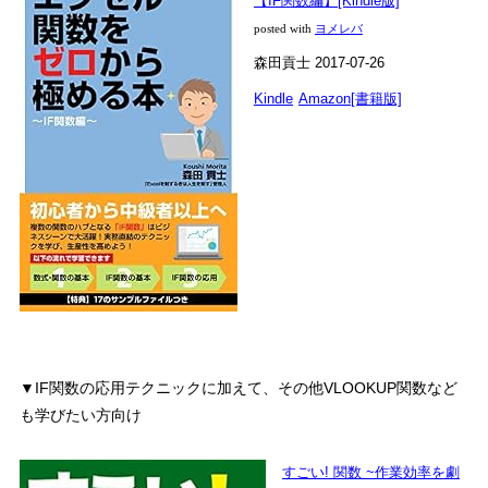
【IF関数編】[Kindle版]
posted with
ヨメレバ
森田貢士 2017-07-26
Kindle
Amazon[書籍版]
▼IF関数の応用テクニックに加えて、その他VLOOKUP関数など
も学びたい方向け
すごい! 関数 ~作業効率を劇