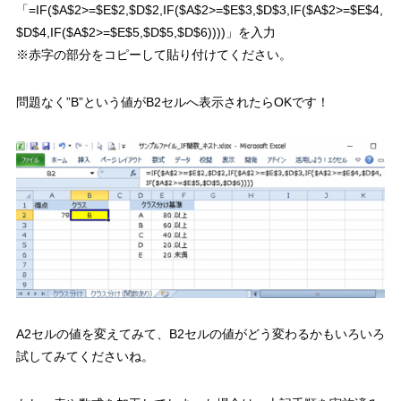
「
=IF($A$2>=$E$2,$D$2,IF($A$2>=$E$3,$D$3,IF($A$2>=$E$4,
$D$4,IF($A$2>=$E$5,$D$5,$D$6))))
」を入力
※赤字の部分をコピーして貼り付けてください。
問題なく”B”という値がB2セルへ表示されたらOKです！
A2セルの値を変えてみて、B2セルの値がどう変わるかもいろいろ
試してみてくださいね。