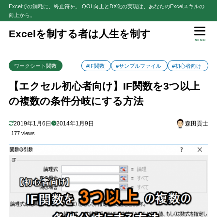
Excelでの消耗に、終止符を。 QOL向上とDX化の実現は、あなたのExcelスキルの
向上から。
目次
Excelを制する者は人生を制す
MENU
1
はじめに
ワークシート関数
#IF関数
#サンプルファイル
#初心者向け
2
IF関数の条件分岐を増やしたい！
3
【エクセル初心者向け】IF関数を3つ以上
IF関数を入れ子（ネスト）するとは？
の複数の条件分岐にする方法
4
サンプルファイルで練習しよう！
サンプルの条件
4.1
2019年1月6日
2014年1月9日
森田貢士
実際に練習してみよう！
4.2
177 views
5
【注意点】ネストはほどほどに
VLOOKUP関数を使う方法
5.1
IFS関数を使う方法
5.2
6
さいごに