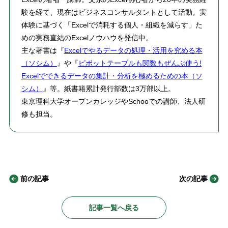
験を経て、現在はビジネスコンサルタントとして活動。実
体験に基づく「Excelで消耗する個人・組織を減らす」た
めの実務直結のExcelノウハウを発信中。
主な著書は『
Excelでやるデータの処理・活用を究める本
（ソシム）
』や『
ピボットテーブルも関数もぜんぶ使う!
Excelでできるデータの集計・分析を極めるための本（ソ
シム）
』等。紙書籍累計発行部数は3万部以上。
東京理科大学オープンカレッジやSchooでの講師、法人研
修も担当。
前の記事
次の記事
記事一覧へ戻る