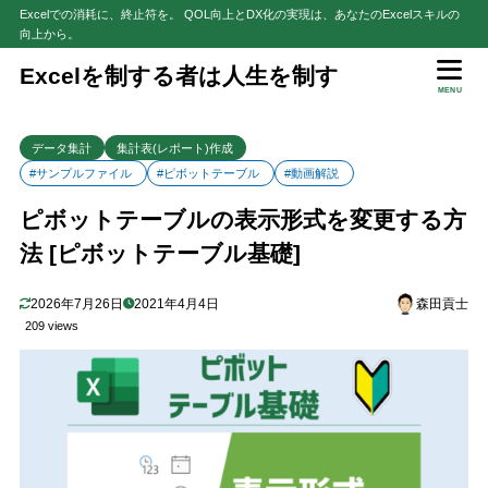
Excelでの消耗に、終止符を。 QOL向上とDX化の実現は、あなたのExcelスキルの
向上から。
目次
Excelを制する者は人生を制す
MENU
1
解説動画：【ピボットテーブル#5】書式設定の基本テクニック9選 - 
見やすく分かりやすく体裁を整える
データ集計
集計表(レポート)作成
#サンプルファイル
#ピボットテーブル
#動画解説
2
はじめに
ピボットテーブルの表示形式を変更する方
前提条件
2.1
法 [ピボットテーブル基礎]
3
ピボットテーブルの表示形式は「値フィールドの設定」経由での変更が
4
ピボットテーブルの表示形式の変更手順
2026年7月26日
2021年4月4日
森田貢士
【STEP1】「値フィールドの設定」ダイアログを起動
4.1
209 views
【参考】手順①②は右クリックメニュー経由でもOK！
4.1.1
【STEP2】「セルの書式設定」ダイアログを起動
4.2
【STEP3】任意の表示形式を設定
4.3
【STEP4】「値フィールドの設定」ダイアログを閉じて完了
4.4