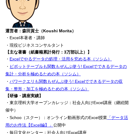
運営者：森田貢士（Koushi Morita）
・Excel本著者・講師
・現役ビジネスコンサルタント
【主な著書（紙書籍累計発行：3万部以上）】
・
Excelでやるデータの処理・活用を究める本（ソシム）
・
ピボットテーブルも関数もぜんぶ使う! Excelでできるデータの
集計・分析を極めるための本（ソシム）
・
パワークエリも関数もぜんぶ使う! Excelでできるデータの収
集・整形・加工を極めるための本（ソシム）
【研修・講座実績】
・東京理科大学オープンカレッジ：社会人向けExcel講座（継続開
催中）
・Schoo（スクー）：オンライン動画形式のExcel授業
「データ活
用のお作法【Excel編】」
公開中
・毎日文化センター：社会人向けExcel講座