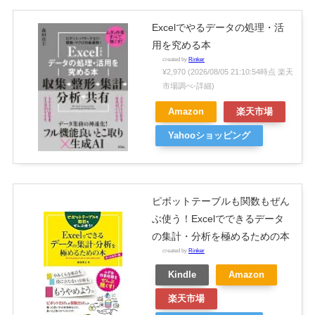
Excelでやるデータの処理・活
用を究める本
created by
Rinker
¥2,970
(2026/08/05 21:10:54時点 楽天
市場調べ-
詳細)
Amazon
楽天市場
Yahooショッピング
ピボットテーブルも関数もぜん
ぶ使う！Excelでできるデータ
の集計・分析を極めるための本
created by
Rinker
Kindle
Amazon
楽天市場