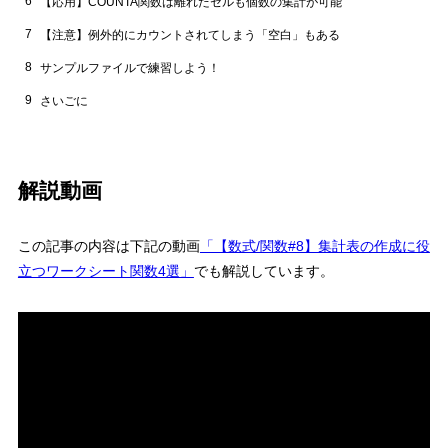
6
【応用】COUNTA関数は離れたセルも個数の集計が可能
7
【注意】例外的にカウントされてしまう「空白」もある
8
サンプルファイルで練習しよう！
9
さいごに
解説動画
この記事の内容は下記の動画
「【数式/関数#8】集計表の作成に役
立つワークシート関数4選」
でも解説しています。