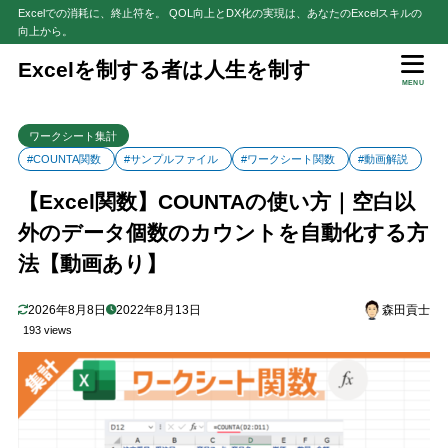
Excelでの消耗に、終止符を。 QOL向上とDX化の実現は、あなたのExcelスキルの
向上から。
目次
Excelを制する者は人生を制す
MENU
1
解説動画
ワークシート集計
2
はじめに
#COUNTA関数
#サンプルファイル
#ワークシート関数
#動画解説
3
COUNTA関数とは、複数セルの空白以外のデータ個数を集計する
【Excel関数】COUNTAの使い方｜空白以
数式
外のデータ個数のカウントを自動化する方
4
COUNTA関数の構文と引数の基本知識
法【動画あり】
【参考】COUNTA関数は「統計関数」
4.1
5
COUNTA関数の数式の挿入手順
2026年8月8日
2022年8月13日
森田貢士
【参考】テーブルを参照した場合のCOUNTA関数の数式
5.1
193 views
6
【応用】COUNTA関数は離れたセルも個数の集計が可能
7
【注意】例外的にカウントされてしまう「空白」もある
【補足】COUNTA関数とCOUNT関数のカウント対象の違い
7.1