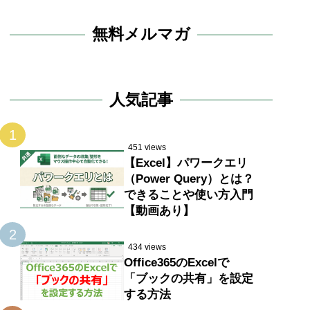
無料メルマガ
人気記事
1
451 views
【Excel】パワークエリ
（Power Query）とは？
できることや使い方入門
【動画あり】
2
434 views
Office365のExcelで
「ブックの共有」を設定
する方法