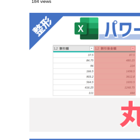
184 views
7
登録したス
四捨五入
7.1
その他
7.2
8
サンプルフ
9
さいごに