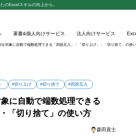
たのExcelスキルの向上から。
ル
著書&個人向けサービス
法人向けサービス
Ex
列を対象に自動で端数処理できる「四捨五入」・「切り上げ」・「切り捨て」の使
」・「切り上げ」・「切り捨て」の使いどころ
ジ
録手順
）
#切り上げ
#切り捨て
#四捨五入
入」コマンド
対象に自動で端数処理できる
げ」・「切り捨て」コマンド
」・「切り捨て」の使い方
四捨五入」コマンドは銀行型丸めがデフォルト
森田貢士
り上げ」・「切り捨て」コマンドとROUNDUP・ROUNDD