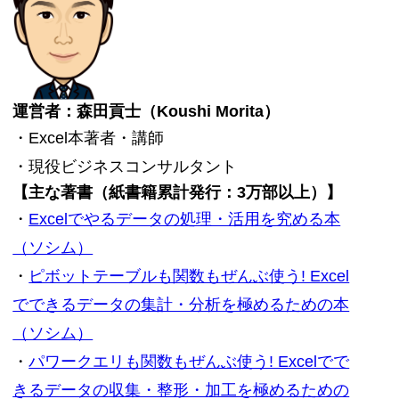
運営者：森田貢士（Koushi Morita）
・Excel本著者・講師
・現役ビジネスコンサルタント
【主な著書（紙書籍累計発行：3万部以上）】
・
Excelでやるデータの処理・活用を究める本
（ソシム）
・
ピボットテーブルも関数もぜんぶ使う! Excel
でできるデータの集計・分析を極めるための本
（ソシム）
・
パワークエリも関数もぜんぶ使う! Excelでで
きるデータの収集・整形・加工を極めるための