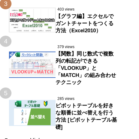
3
403 views
【グラフ編】エクセルで
ガントチャートをつくる
方法（Excel2010）
4
379 views
【関数】同じ数式で複数
列の転記ができる
「VLOOKUP」と
「MATCH」の組み合わせ
テクニック
5
285 views
ピボットテーブルを好き
な順番に並べ替えを行う
方法 [ピボットテーブル基
礎]