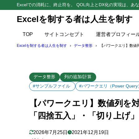
Excelでの消耗に、終止符を。 QOL向上とDX化の実現は、あな
Excelを制する者は人生を制す
目次
TOP
サイトコンセプト
運営者プロフィー
1
はじめに
Excelを制する者は人生を制す
データ整形
【パワークエリ】数値
2
「四捨五入
3
使用イメー
データ整形
列の追加/計算
4
ステップ登
#サンプルファイル
#パワークエリ（Power Query
「四捨五
4.1
【パワークエリ】数値列を
「切り上
4.2
「四捨五入」・「切り上げ
5
【注意】「
2026年7月25日
2021年12月19日
6
【参考】「切