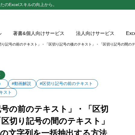
たのExcelスキルの向上から。
ル
著書&個人向けサービス
法人向けサービス
Ex
切り記号の前のテキスト」・「区切り記号の後のテキスト」・「区切り記号の間の
号の前のテキスト」・「区切り記号の後のテキスト」・「区切
算
ンドとは、Power Queryエディター上で区切り記号を基準
）
#動画解説
#区切り記号の前のテキスト
抽出する機能
キスト
号の前のテキスト」・「区切り記号の後のテキスト」コマンド
記号の前のテキスト」・「区切
号の間のテキスト」コマンドの使用手順
「区切り記号の間のテキスト」
細設定オプション
内の文字列を一括抽出する方法