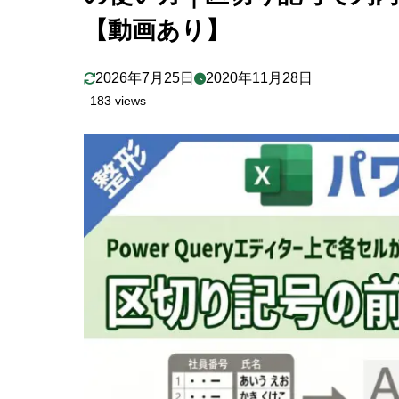
区切り記
6.1
【動画あり】
スキップ
6.2
2026年7月25日
2020年11月28日
7
「区切り記
183 views
「区切り記
抽出条件
7.1
その他
7.2
8
サンプルフ
9
さいごに