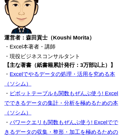
たテキスト」・
運営者：森田貢士（Koushi Morita）
・Excel本著者・講師
・現役ビジネスコンサルタント
【主な著書（紙書籍累計発行：3万部以上）】
・
Excelでやるデータの処理・活用を究める本
（ソシム）
・
ピボットテーブルも関数もぜんぶ使う! Excel
でできるデータの集計・分析を極めるための本
（ソシム）
・
パワークエリも関数もぜんぶ使う! Excelでで
きるデータの収集・整形・加工を極めるための