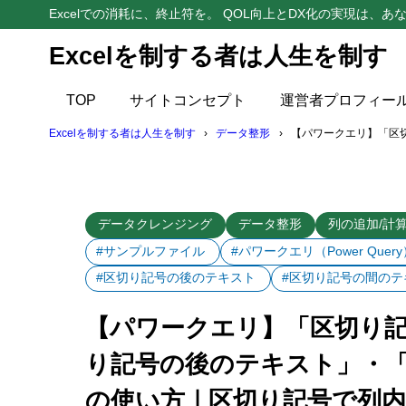
Excelでの消耗に、終止符を。 QOL向上とDX化の実現は、あな
Excelを制する者は人生を制す
目次
TOP
サイトコンセプト
運営者プロフィー
1
解説動画
Excelを制する者は人生を制す
データ整形
【パワークエリ】「区
2
はじめに
3
「区切り記
データクレンジング
データ整形
列の追加/計
キスト」コマ
#サンプルファイル
#パワークエリ（Power Query
ら文字列を
#区切り記号の後のテキスト
#区切り記号の間のテ
4
「区切り記
【パワークエリ】「区切り
5
「区切り記
り記号の後のテキスト」・
6
【参考】詳
の使い方｜区切り記号で列