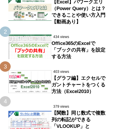
【Excel】パワークエリ
（Power Query）とは？
できることや使い方入門
【動画あり】
2
434 views
Office365のExcelで
「ブックの共有」を設定
する方法
3
403 views
【グラフ編】エクセルで
ガントチャートをつくる
方法（Excel2010）
4
379 views
【関数】同じ数式で複数
列の転記ができる
「VLOOKUP」と