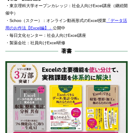
・東京理科大学オープンカレッジ：社会人向けExcel講座（継続開
催中）
・Schoo（スクー）：オンライン動画形式のExcel授業
「データ活
用のお作法【Excel編】」
公開中
・毎日文化センター：社会人向けExcel講座
・製薬会社：社員向けExcel研修
著書