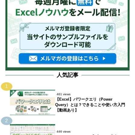
人気記事
1
461 views
【Excel】パワークエリ（Power
Query）とは？できることや使い方入門
【動画あり】
2
446 views