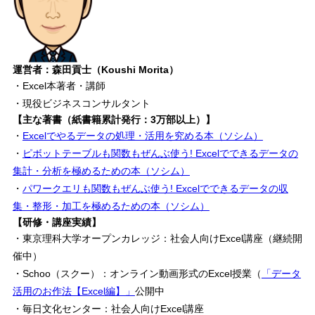
運営者：森田貢士（Koushi Morita）
・Excel本著者・講師
・現役ビジネスコンサルタント
【主な著書（紙書籍累計発行：3万部以上）】
・
Excelでやるデータの処理・活用を究める本（ソシム）
・
ピボットテーブルも関数もぜんぶ使う! Excelでできるデータの
集計・分析を極めるための本（ソシム）
・
パワークエリも関数もぜんぶ使う! Excelでできるデータの収
集・整形・加工を極めるための本（ソシム）
【研修・講座実績】
・東京理科大学オープンカレッジ：社会人向けExcel講座（継続開
催中）
・Schoo（スクー）：オンライン動画形式のExcel授業（
「データ
活用のお作法【Excel編】」
公開中
・毎日文化センター：社会人向けExcel講座