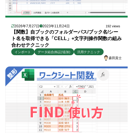
2026年7月27日
2023年11月24日
192 views
【関数】自ブックのフォルダーパス/ブック名/シー
ト名を取得できる「CELL」+文字列操作関数の組み
合わせテクニック
インポート
データ結合(転記/追加)
汎用テクニック
森田貢士