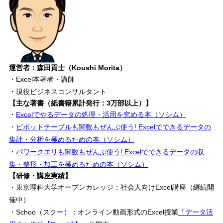
運営者：森田貢士（Koushi Morita）
・Excel本著者・講師
・現役ビジネスコンサルタント
【主な著書（紙書籍累計発行：3万部以上）】
・
Excelでやるデータの処理・活用を究める本（ソシム）
・
ピボットテーブルも関数もぜんぶ使う! Excelでできるデータの
集計・分析を極めるための本（ソシム）
・
パワークエリも関数もぜんぶ使う! Excelでできるデータの収
集・整形・加工を極めるための本（ソシム）
【研修・講座実績】
・東京理科大学オープンカレッジ：社会人向けExcel講座（継続開
催中）
・Schoo（スクー）：オンライン動画形式のExcel授業
「データ活