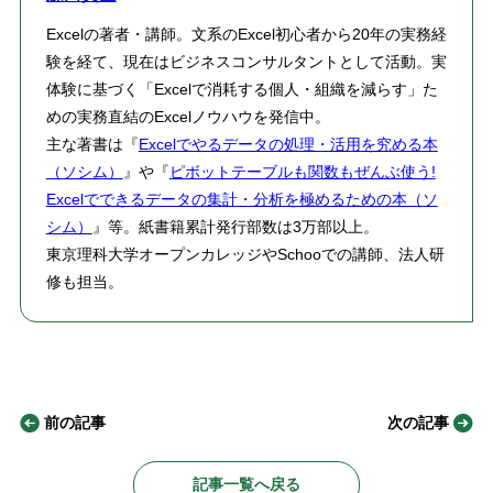
Excelの著者・講師。文系のExcel初心者から20年の実務経
験を経て、現在はビジネスコンサルタントとして活動。実
体験に基づく「Excelで消耗する個人・組織を減らす」た
めの実務直結のExcelノウハウを発信中。
主な著書は『
Excelでやるデータの処理・活用を究める本
（ソシム）
』や『
ピボットテーブルも関数もぜんぶ使う!
Excelでできるデータの集計・分析を極めるための本（ソ
シム）
』等。紙書籍累計発行部数は3万部以上。
東京理科大学オープンカレッジやSchooでの講師、法人研
修も担当。
前の記事
次の記事
記事一覧へ戻る