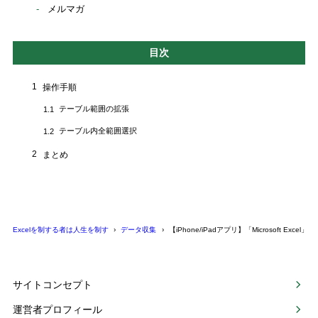
メルマガ
目次
1
操作手順
テーブル範囲の拡張
1.1
テーブル内全範囲選択
1.2
2
まとめ
Excelを制する者は人生を制す
データ収集
【iPhone/iPadアプリ】「Microsoft 
サイトコンセプト
運営者プロフィール