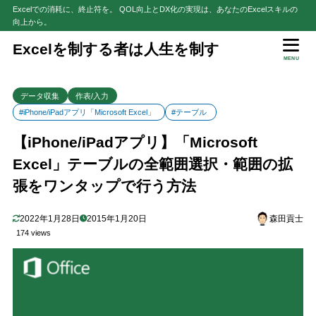
Excelでの消耗に、終止符を。 QOL向上とDX化の実現は、あなたのExcelスキルの
向上から。
目次
Excelを制する者は人生を制す
MENU
1
操作手順
データ収集
作表/入力
テーブル範囲の拡張
1.1
#iPhone/iPadアプリ「Microsoft Excel」
#テーブル
テーブル内全範囲選択
1.2
【iPhone/iPadアプリ】「Microsoft
2
まとめ
Excel」テーブルの全範囲選択・範囲の拡
張をワンタップで行う方法
2022年1月28日
2015年1月20日
森田貢士
174 views