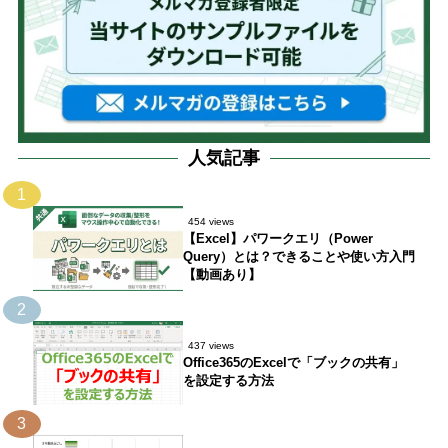
人気記事
1
454 views
【Excel】パワークエリ（Power
Query）とは？できることや使い方入門
【動画あり】
2
437 views
Office365のExcelで「ブックの共有」
を設定する方法
3