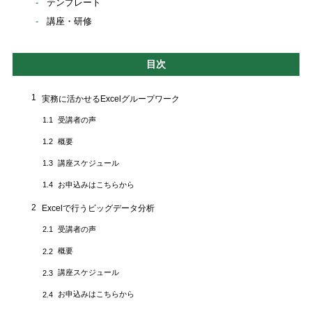
テンプレート
講座・研修
目次
1
実務に活かせるExcelグループワーク
受講者の声
1.1
概要
1.2
講座スケジュール
1.3
お申込みはこちらから
1.4
2
Excelで行うビッグデータ分析
受講者の声
2.1
概要
2.2
講座スケジュール
2.3
お申込みはこちらから
2.4