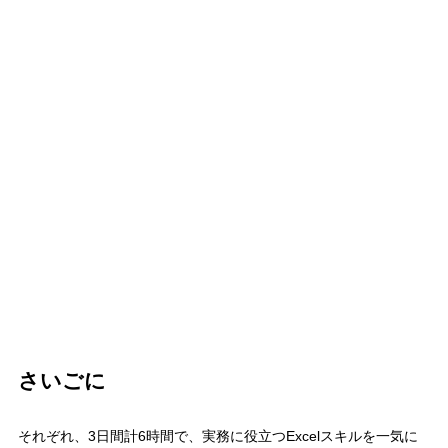
さいごに
それぞれ、
3
日間計
6
時間で、実務に役立つ
Excel
スキルを一気に