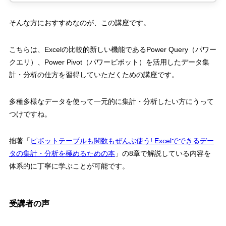
そんな方におすすめなのが、この講座です。
こちらは、
Excel
の比較的新しい機能である
Power Query
（パワー
クエリ）、
Power Pivot
（パワーピボット）を活用したデータ集
計・分析の仕方を習得していただくための講座です。
多種多様なデータを使って一元的に集計・分析したい方にうって
つけですね。
拙著「
ピボットテーブルも関数もぜんぶ使う
! Excel
でできるデー
タの集計・分析を極めるための本
」の
8
章で解説している内容を
体系的に丁寧に学ぶことが可能です。
受講者の声