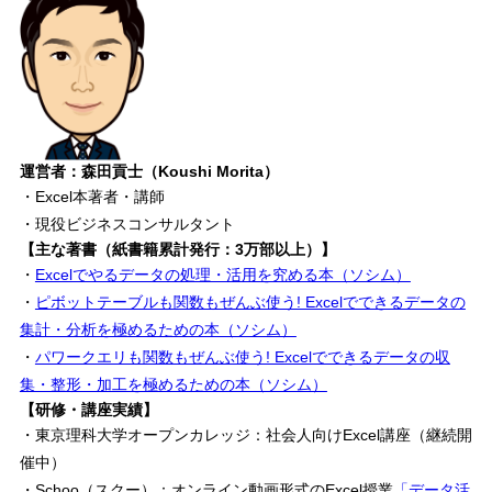
運営者：森田貢士（Koushi Morita）
・Excel本著者・講師
・現役ビジネスコンサルタント
【主な著書（紙書籍累計発行：3万部以上）】
・
Excelでやるデータの処理・活用を究める本（ソシム）
・
ピボットテーブルも関数もぜんぶ使う! Excelでできるデータの
集計・分析を極めるための本（ソシム）
・
パワークエリも関数もぜんぶ使う! Excelでできるデータの収
集・整形・加工を極めるための本（ソシム）
【研修・講座実績】
・東京理科大学オープンカレッジ：社会人向けExcel講座（継続開
催中）
・Schoo（スクー）：オンライン動画形式のExcel授業
「データ活