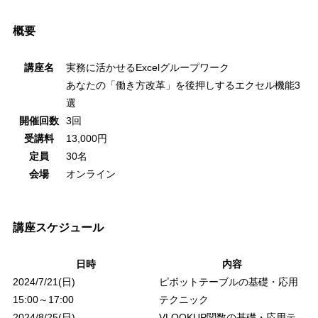
概要
講座名
実務に活かせる
Excel
グループワーク
あなたの「働き方改革」を後押しするエクセル機能
3
選
開催回数
3
回
受講料
13,000
円
定員
30
名
会場
オンライン
講座スケジュール
日時
内容
2024/7/21(
日
)
ピボットテーブルの基礎・応用
15:00
～
17:00
テクニック
2024/8/25(
日
)
VLOOKUP関数の基礎・応用テ