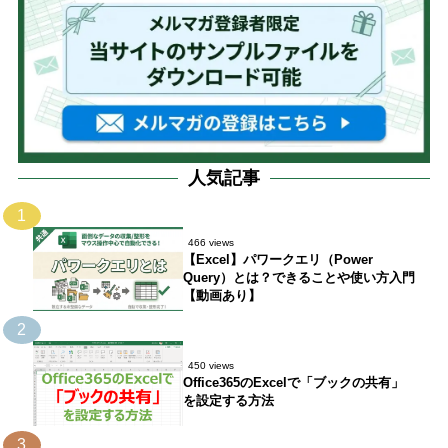
人気記事
1
466 views
【Excel】パワークエリ（Power
Query）とは？できることや使い方入門
【動画あり】
2
450 views
Office365のExcelで「ブックの共有」
を設定する方法
3