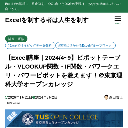
Excelでの消耗に、終止符を。 QOL向上とDX化の実現は、あなたのExcelスキルの
向上から。
目次
Excelを制する者は人生を制す
MENU
1
実務に活かせるExcelグループワーク
講座・研修
受講者の声
1.1
#Excelで行うビッグデータ分析
#実務に活かせるExcelグループワーク
概要
1.2
【Excel講座｜2024/4~9】ピボットテーブ
講座スケジュール
1.3
ル・VLOOKUP関数・IF関数・パワークエ
お申込みはこちらから
1.4
リ・パワーピボットを教えます！＠東京理
2
Excelで行うビッグデータ分析
科大学オープンカレッジ
受講者の声
2.1
概要
2.2
2026年1月21日
2024年3月2日
森田貢士
講座スケジュール
2.3
169 views
お申込みはこちらから
2.4
3
さいごに