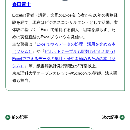
森田貢士
Excelの著者・講師。文系のExcel初心者から20年の実務経
験を経て、現在はビジネスコンサルタントとして活動。実
体験に基づく「Excelで消耗する個人・組織を減らす」た
めの実務直結のExcelノウハウを発信中。
主な著書は『
Excelでやるデータの処理・活用を究める本
（ソシム）
』や『
ピボットテーブルも関数もぜんぶ使う!
Excelでできるデータの集計・分析を極めるための本（ソ
シム）
』等。紙書籍累計発行部数は3万部以上。
東京理科大学オープンカレッジやSchooでの講師、法人研
修も担当。
前の記事
次の記事