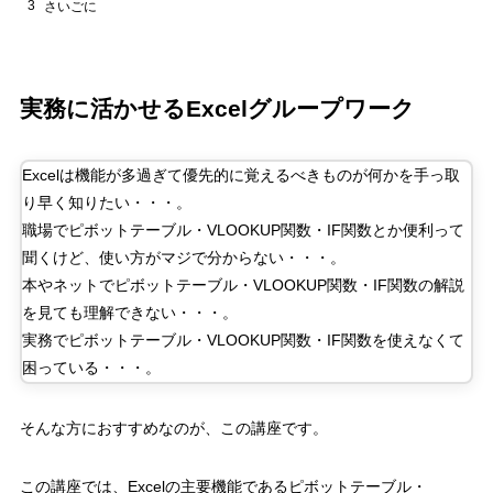
3
さいごに
実務に活かせる
Excel
グループワーク
Excel
は機能が多過ぎて優先的に覚えるべきものが何かを手っ取
り早く知りたい・・・。
職場でピボットテーブル・
VLOOKUP
関数・
IF
関数とか便利って
聞くけど、使い方がマジで分からない・・・。
本やネットでピボットテーブル・
VLOOKUP
関数・
IF
関数の解説
を見ても理解できない・・・。
実務でピボットテーブル・
VLOOKUP
関数・
IF
関数を使えなくて
困っている・・・。
そんな方におすすめなのが、この講座です。
この講座では、
Excel
の主要機能であるピボットテーブル・