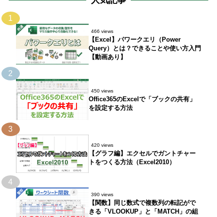
人気記事
1
466 views
【Excel】パワークエリ（Power
Query）とは？できることや使い方入門
【動画あり】
2
450 views
Office365のExcelで「ブックの共有」
を設定する方法
3
420 views
【グラフ編】エクセルでガントチャー
トをつくる方法（Excel2010）
4
390 views
【関数】同じ数式で複数列の転記がで
きる「VLOOKUP」と「MATCH」の組