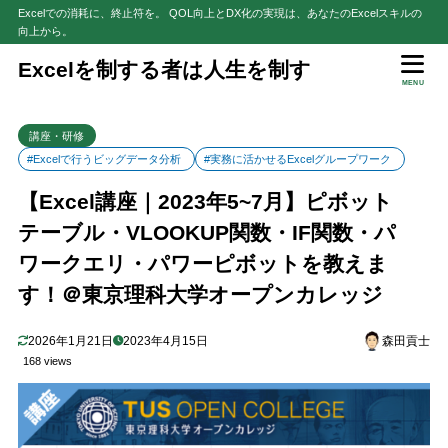
Excelでの消耗に、終止符を。 QOL向上とDX化の実現は、あなたのExcelスキルの
向上から。
目次
Excelを制する者は人生を制す
MENU
1
実務に活かせるExcelグループワーク
講座・研修
受講者の声
1.1
#Excelで行うビッグデータ分析
#実務に活かせるExcelグループワーク
概要
1.2
【Excel講座｜2023年5~7月】ピボット
講座スケジュール
1.3
テーブル・VLOOKUP関数・IF関数・パ
お申込みはこちらから
1.4
ワークエリ・パワーピボットを教えま
2
Excelで行うビッグデータ分析
す！＠東京理科大学オープンカレッジ
受講者の声
2.1
概要
2.2
2026年1月21日
2023年4月15日
森田貢士
講座スケジュール
2.3
168 views
お申込みはこちらから
2.4
3
さいごに