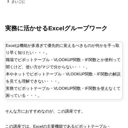
3
さいごに
実務に活かせる
Excel
グループワーク
Excel
は機能が多過ぎて優先的に覚えるべきものが何かを手っ取
り早く知りたい・・・。
職場でピボットテーブル・
VLOOKUP
関数・
IF
関数とか便利って
聞くけど、使い方がマジで分からない・・・。
本やネットでピボットテーブル・
VLOOKUP
関数・
IF
関数の解説
を見ても理解できない・・・。
実務でピボットテーブル・
VLOOKUP
関数・
IF
関数を使えなくて
困っている・・・。
そんな方におすすめなのが、この講座です。
この講座では、
Excel
の主要機能であるピボットテーブル・