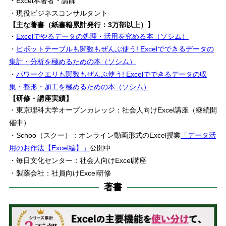
・Excel本著者・講師
・現役ビジネスコンサルタント
【主な著書（紙書籍累計発行：3万部以上）】
・
Excelでやるデータの処理・活用を究める本（ソシム）
・
ピボットテーブルも関数もぜんぶ使う! Excelでできるデータの
集計・分析を極めるための本（ソシム）
・
パワークエリも関数もぜんぶ使う! Excelでできるデータの収
集・整形・加工を極めるための本（ソシム）
【研修・講座実績】
・東京理科大学オープンカレッジ：社会人向けExcel講座（継続開
催中）
・Schoo（スクー）：オンライン動画形式のExcel授業
「データ活
用のお作法【Excel編】」
公開中
・毎日文化センター：社会人向けExcel講座
・製薬会社：社員向けExcel研修
著書