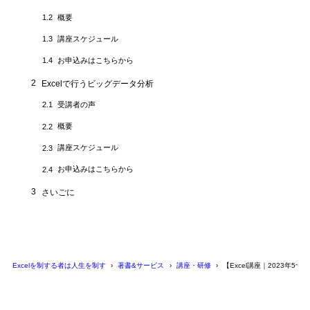
概要
1.2
講座スケジュール
1.3
お申込みはこちらから
1.4
2
Excelで行うビッグデータ分析
受講者の声
2.1
概要
2.2
講座スケジュール
2.3
お申込みはこちらから
2.4
3
さいごに
Excelを制する者は人生を制す
著書&サービス
講座・研修
【Excel講座｜2023年