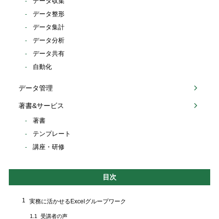
データ収集
データ整形
データ集計
データ分析
データ共有
自動化
データ管理
著書&サービス
著書
テンプレート
講座・研修
目次
1
実務に活かせるExcelグループワーク
受講者の声
1.1