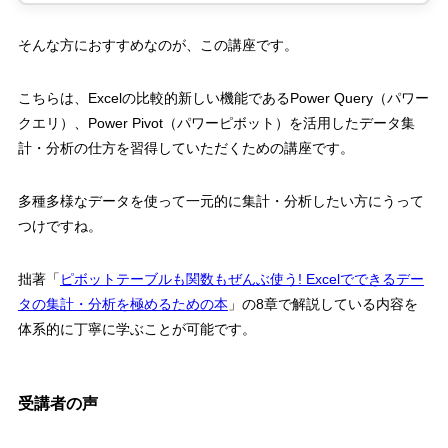
そんな方におすすめなのが、この講座です。
こちらは、
Excel
の比較的新しい機能である
Power Query
（パワー
クエリ）、
Power Pivot
（パワーピボット）を活用したデータ集
計・分析の仕方を習得していただくための講座です。
多種多様なデータを使って一元的に集計・分析したい方にうって
つけですね。
拙著「
ピボットテーブルも関数もぜんぶ使う
! Excel
でできるデー
タの集計・分析を極めるための本
」の
8
章で解説している内容を
体系的に丁寧に学ぶことが可能です。
受講者の声