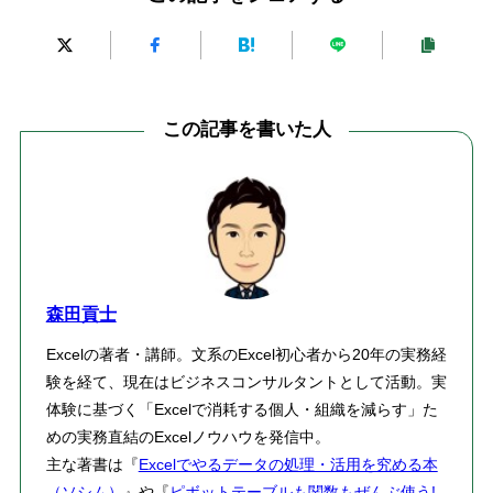
この記事を書いた人
森田貢士
Excelの著者・講師。文系のExcel初心者から20年の実務経
験を経て、現在はビジネスコンサルタントとして活動。実
体験に基づく「Excelで消耗する個人・組織を減らす」た
めの実務直結のExcelノウハウを発信中。
主な著書は『
Excelでやるデータの処理・活用を究める本
（ソシム）
』や『
ピボットテーブルも関数もぜんぶ使う!