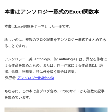
本書はアンソロジー形式の
Excel
関数本
本書は
Excel
関数をテーマとした一冊
です。
珍しいのは、
複数のブログ記事をアンソロジー形式でまとめてあ
る
ことですね。
アンソロジー（英
: anthology
、仏
: anthologie
）は、異なる作者に
よる作品を集めたもの、または、同一作家による作品集
[1]
。詩
撰、歌撰、詞華集。詩以外を扱う場合は選集。
引用元:
アンソロジー|Wikipedia
ちなみに、この本は当ブログ含め、
3
つのサイトから複数の記事
を集めています。