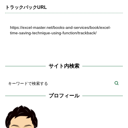
トラックバックURL
https://excel-master.net/books-and-services/book/excel-
time-saving-technique-using-function/trackback/
サイト内検索
プロフィール