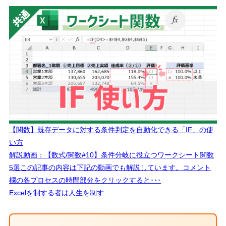
【関数】既存データに対する条件判定を自動化できる「IF」の使
い方
解説動画：【数式/関数#10】条件分岐に役立つワークシート関数
5選この記事の内容は下記の動画でも解説しています。コメント
欄の各プロセスの時間部分をクリックすると･･･
Excelを制する者は人生を制す