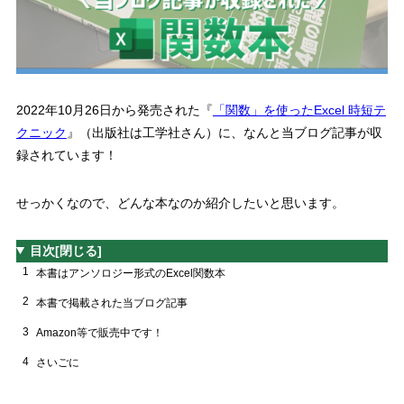
2022
年
10
月
26
日から発売された『
「関数」を使った
Excel
時短テ
クニック
』（出版社は工学社さん）に、なんと当ブログ記事が収
録されています！
せっかくなので、どんな本なのか紹介したいと思います。
目次
[閉じる]
1
本書はアンソロジー形式のExcel関数本
2
本書で掲載された当ブログ記事
3
Amazon等で販売中です！
4
さいごに