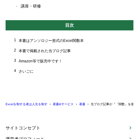
講座・研修
目次
1
本書はアンソロジー形式のExcel関数本
2
本書で掲載された当ブログ記事
3
Amazon等で販売中です！
4
さいごに
Excelを制する者は人生を制す
著書&サービス
著書
当ブログ記事が『「関数」を使った
サイトコンセプト
運営者プロフィール