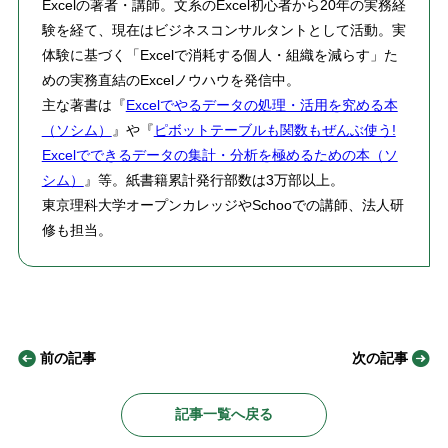
Excelの著者・講師。文系のExcel初心者から20年の実務経
験を経て、現在はビジネスコンサルタントとして活動。実
体験に基づく「Excelで消耗する個人・組織を減らす」た
めの実務直結のExcelノウハウを発信中。
主な著書は『
Excelでやるデータの処理・活用を究める本
（ソシム）
』や『
ピボットテーブルも関数もぜんぶ使う!
Excelでできるデータの集計・分析を極めるための本（ソ
シム）
』等。紙書籍累計発行部数は3万部以上。
東京理科大学オープンカレッジやSchooでの講師、法人研
修も担当。
前の記事
次の記事
記事一覧へ戻る