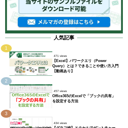
人気記事
1
471 views
【Excel】パワークエリ（Power
Query）とは？できることや使い方入門
【動画あり】
2
457 views
Office365のExcelで「ブックの共有」
を設定する方法
3
434 views
【グラフ編】エクセルでガントチャー