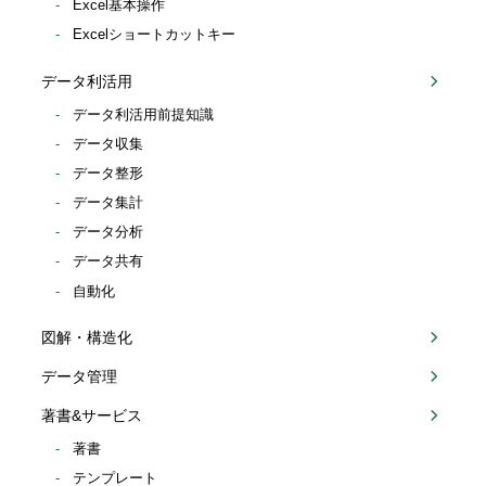
Excel基本操作
Excelショートカットキー
データ利活用
データ利活用前提知識
データ収集
データ整形
データ集計
データ分析
データ共有
自動化
図解・構造化
データ管理
著書&サービス
著書
テンプレート