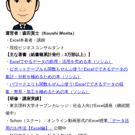
運営者：森田貢士（Koushi Morita）
・Excel本著者・講師
・現役ビジネスコンサルタント
【主な著書（紙書籍累計発行：3万部以上）】
・
Excelでやるデータの処理・活用を究める本（ソシム）
・
ピボットテーブルも関数もぜんぶ使う! Excelでできるデータの
集計・分析を極めるための本（ソシム）
・
パワークエリも関数もぜんぶ使う! Excelでできるデータの収
集・整形・加工を極めるための本（ソシム）
【研修・講座実績】
・東京理科大学オープンカレッジ：社会人向けExcel講座（継続開
催中）
・Schoo（スクー）：オンライン動画形式のExcel授業
「データ活
用のお作法【Excel編】」
公開中