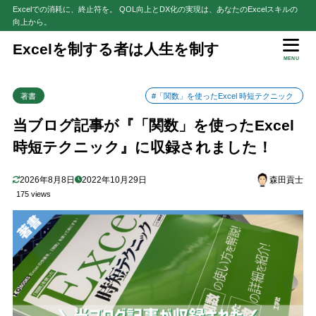
Excelでの消耗に、終止符を。 QOL向上とDX化の実現は、あなたのExcelスキルの
向上から。
目次
Excelを制する者は人生を制す
MENU
1
本書はアンソロジー形式のExcel関数本
著書
#「関数」を使ったExcel 時短テクニック
2
本書で掲載された当ブログ記事
3
当ブログ記事が『「関数」を使ったExcel
Amazon等で販売中です！
時短テクニック』に収録されました！
4
さいごに
2026年8月8日
2022年10月29日
森田貢士
175 views