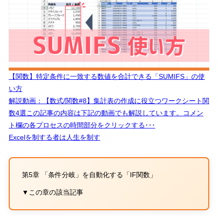
【関数】特定条件に一致する数値を合計できる「SUMIFS」の使
い方
解説動画：【数式/関数#8】集計表の作成に役立つワークシート関
数4選この記事の内容は下記の動画でも解説しています。コメン
ト欄の各プロセスの時間部分をクリックする･･･
Excelを制する者は人生を制す
第5章 「条件分岐」を自動化する「
IF
関数」
▼この章の該当記事