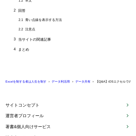
本文
1.2
2
回答
青い点線を表示する方法
2.1
注意点
2.2
3
当サイトの関連記事
4
まとめ
Excelを制する者は人生を制す
データ利活用
データ共有
【Q&A】iOSエクセルでの
サイトコンセプト
運営者プロフィール
著書&個人向けサービス