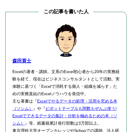
この記事を書いた人
森田貢士
Excelの著者・講師。文系のExcel初心者から20年の実務経
験を経て、現在はビジネスコンサルタントとして活動。実
体験に基づく「Excelで消耗する個人・組織を減らす」た
めの実務直結のExcelノウハウを発信中。
主な著書は『
Excelでやるデータの処理・活用を究める本
（ソシム）
』や『
ピボットテーブルも関数もぜんぶ使う!
Excelでできるデータの集計・分析を極めるための本（ソ
シム）
』等。紙書籍累計発行部数は3万部以上。
東京理科大学オープンカレッジやSchooでの講師、法人研