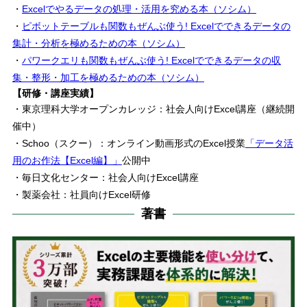
・
Excelでやるデータの処理・活用を究める本（ソシム）
・
ピボットテーブルも関数もぜんぶ使う! Excelでできるデータの
集計・分析を極めるための本（ソシム）
・
パワークエリも関数もぜんぶ使う! Excelでできるデータの収
集・整形・加工を極めるための本（ソシム）
【研修・講座実績】
・東京理科大学オープンカレッジ：社会人向けExcel講座（継続開
催中）
・Schoo（スクー）：オンライン動画形式のExcel授業
「データ活
用のお作法【Excel編】」
公開中
・毎日文化センター：社会人向けExcel講座
・製薬会社：社員向けExcel研修
著書