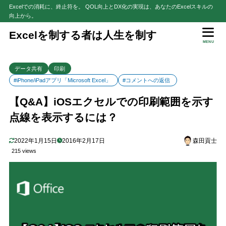
Excelでの消耗に、終止符を。 QOL向上とDX化の実現は、あなたのExcelスキルの
向上から。
目次
Excelを制する者は人生を制す
MENU
1
コンタクトフォームへ寄せられたご質問
データ共有
印刷
タイトル
1.1
#iPhone/iPadアプリ「Microsoft Excel」
#コメントへの返信
本文
1.2
【Q&A】iOSエクセルでの印刷範囲を示す
2
回答
点線を表示するには？
青い点線を表示する方法
2.1
注意点
2.2
2022年1月15日
2016年2月17日
森田貢士
3
当サイトの関連記事
215 views
4
まとめ