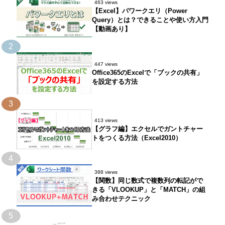
463 views
【Excel】パワークエリ（Power
Query）とは？できることや使い方入門
【動画あり】
2
447 views
Office365のExcelで「ブックの共有」
を設定する方法
3
413 views
【グラフ編】エクセルでガントチャー
トをつくる方法（Excel2010）
4
388 views
【関数】同じ数式で複数列の転記がで
きる「VLOOKUP」と「MATCH」の組
み合わせテクニック
5