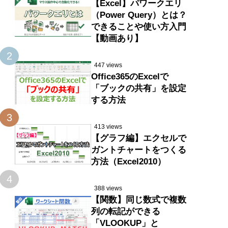
【Excel】パワークエリ
（Power Query）とは？
できることや使い方入門
【動画あり】
2
447 views
Office365のExcelで
「ブックの共有」を設定
する方法
3
413 views
【グラフ編】エクセルで
ガントチャートをつくる
方法（Excel2010）
4
388 views
【関数】同じ数式で複数
列の転記ができる
「VLOOKUP」と