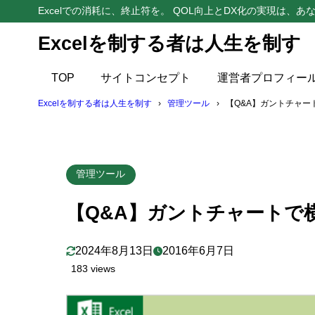
Excelでの消耗に、終止符を。 QOL向上とDX化の実現は、あな
Excelを制する者は人生を制す
目次
TOP
サイトコンセプト
運営者プロフィー
1
コンタクト
Excelを制する者は人生を制す
管理ツール
【Q&A】ガントチャ
タイトル
1.1
本文
1.2
管理ツール
2
回答
【Q&A】ガントチャートで
【その1
2.1
【その2
2.2
2024年8月13日
2016年6月7日
183 views
【その3
2.3
当サイト
2.4