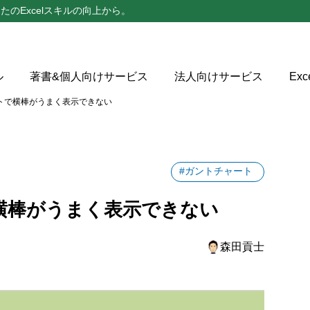
たのExcelスキルの向上から。
ル
著書&個人向けサービス
法人向けサービス
Ex
フォームへ寄せられたご質問
ートで横棒がうまく表示できない
#ガントチャート
横棒がうまく表示できない
】横棒グラフで参照するデータの系列名と系列値が逆になっている
】横棒グラフの参照している列が異なる
森田貢士
】横棒グラフで参照しているデータが文字列になっている
の関連記事