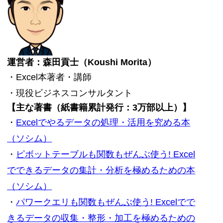
運営者：森田貢士（Koushi Morita）
・Excel本著者・講師
・現役ビジネスコンサルタント
【主な著書（紙書籍累計発行：3万部以上）】
・
Excelでやるデータの処理・活用を究める本
（ソシム）
・
ピボットテーブルも関数もぜんぶ使う! Excel
でできるデータの集計・分析を極めるための本
（ソシム）
・
パワークエリも関数もぜんぶ使う! Excelでで
きるデータの収集・整形・加工を極めるための