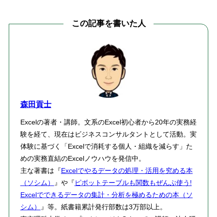
この記事を書いた人
森田貢士
Excelの著者・講師。文系のExcel初心者から20年の実務経
験を経て、現在はビジネスコンサルタントとして活動。実
体験に基づく「Excelで消耗する個人・組織を減らす」た
めの実務直結のExcelノウハウを発信中。
主な著書は『
Excelでやるデータの処理・活用を究める本
（ソシム）
』や『
ピボットテーブルも関数もぜんぶ使う!
Excelでできるデータの集計・分析を極めるための本（ソ
シム）
』等。紙書籍累計発行部数は3万部以上。