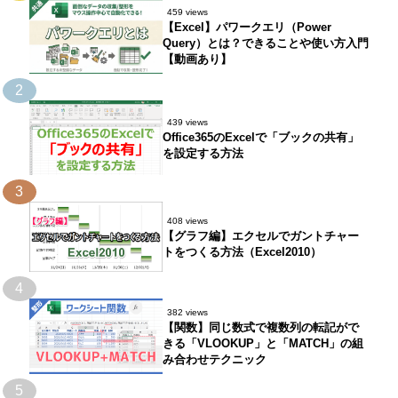
459 views
【Excel】パワークエリ（Power
Query）とは？できることや使い方入門
【動画あり】
2
439 views
Office365のExcelで「ブックの共有」
を設定する方法
3
408 views
【グラフ編】エクセルでガントチャー
トをつくる方法（Excel2010）
4
382 views
【関数】同じ数式で複数列の転記がで
きる「VLOOKUP」と「MATCH」の組
み合わせテクニック
5