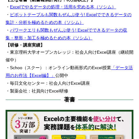
・
Excelでやるデータの処理・活用を究める本（ソシム）
・
ピボットテーブルも関数もぜんぶ使う! Excelでできるデータの
集計・分析を極めるための本（ソシム）
・
パワークエリも関数もぜんぶ使う! Excelでできるデータの収
集・整形・加工を極めるための本（ソシム）
【研修・講座実績】
・東京理科大学オープンカレッジ：社会人向けExcel講座（継続開
催中）
・Schoo（スクー）：オンライン動画形式のExcel授業
「データ活
用のお作法【Excel編】」
公開中
・毎日文化センター：社会人向けExcel講座
・製薬会社：社員向けExcel研修
著書