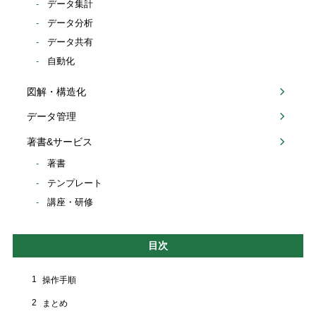
データ集計
データ分析
データ共有
自動化
図解・構造化
データ管理
著書&サービス
著書
テンプレート
講座・研修
目次
1
操作手順
2
まとめ