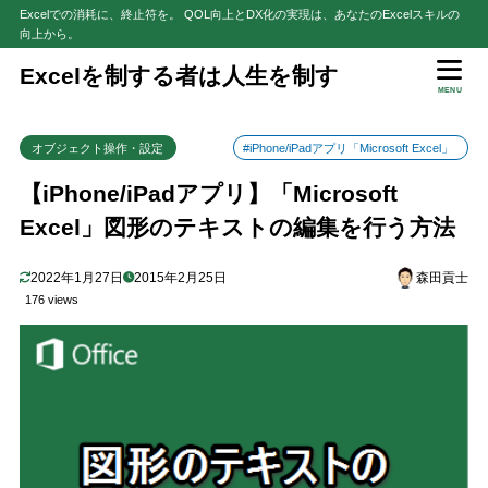
Excelでの消耗に、終止符を。 QOL向上とDX化の実現は、あなたのExcelスキルの
向上から。
目次
Excelを制する者は人生を制す
MENU
1
操作手順
オブジェクト操作・設定
#iPhone/iPadアプリ「Microsoft Excel」
2
まとめ
【iPhone/iPadアプリ】「Microsoft
Excel」図形のテキストの編集を行う方法
2022年1月27日
2015年2月25日
森田貢士
176 views