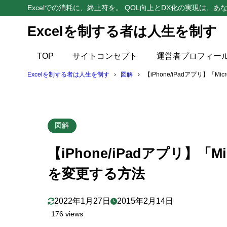
Excelでの消耗に、終止符を。 QOL向上とDX化の実現は、あな
Excelを制する者は人生を制す
目次
TOP
サイトコンセプト
運営者プロフィー
1
操作手順
Excelを制する者は人生を制す
図解
【iPhone/iPadアプリ】「Mi
2
【参考】ス
3
まとめ
図解
【iPhone/iPadアプリ】「Mi
を変更する方法
2022年1月27日
2015年2月14日
176 views