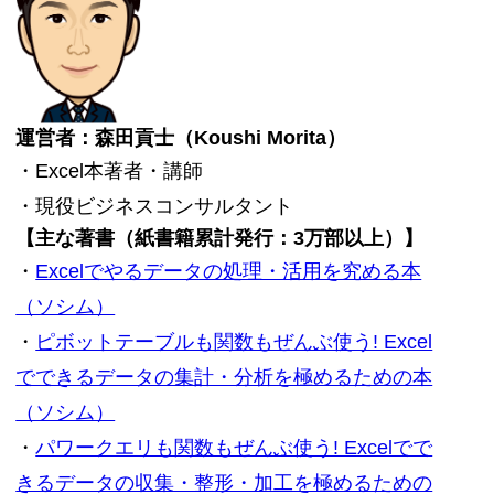
運営者：森田貢士（Koushi Morita）
・Excel本著者・講師
・現役ビジネスコンサルタント
【主な著書（紙書籍累計発行：3万部以上）】
・
Excelでやるデータの処理・活用を究める本
（ソシム）
・
ピボットテーブルも関数もぜんぶ使う! Excel
でできるデータの集計・分析を極めるための本
（ソシム）
・
パワークエリも関数もぜんぶ使う! Excelでで
きるデータの収集・整形・加工を極めるための