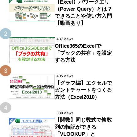
【Excel】パワークエリ
（Power Query）とは？
できることや使い方入門
【動画あり】
2
437 views
Office365のExcelで
「ブックの共有」を設定
する方法
3
405 views
【グラフ編】エクセルで
ガントチャートをつくる
方法（Excel2010）
4
380 views
【関数】同じ数式で複数
列の転記ができる
「VLOOKUP」と