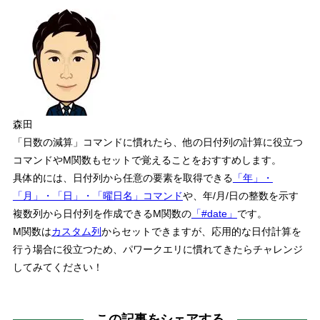
森田
「日数の減算」コマンドに慣れたら、他の日付列の計算に役立つ
コマンドやM関数もセットで覚えることをおすすめします。
具体的には、日付列から任意の要素を取得できる
「年」・
「月」・「日」・「曜日名」コマンド
や、年/月/日の整数を示す
複数列から日付列を作成できるM関数の
「#date」
です。
M関数は
カスタム列
からセットできますが、応用的な日付計算を
行う場合に役立つため、パワークエリに慣れてきたらチャレンジ
してみてください！
この記事をシェアする