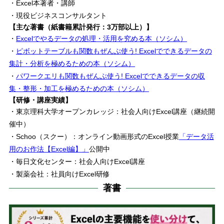
・Excel本著者・講師
・現役ビジネスコンサルタント
【主な著書（紙書籍累計発行：3万部以上）】
・
Excelでやるデータの処理・活用を究める本（ソシム）
・
ピボットテーブルも関数もぜんぶ使う! Excelでできるデータの
集計・分析を極めるための本（ソシム）
・
パワークエリも関数もぜんぶ使う! Excelでできるデータの収
集・整形・加工を極めるための本（ソシム）
【研修・講座実績】
・東京理科大学オープンカレッジ：社会人向けExcel講座（継続開
催中）
・Schoo（スクー）：オンライン動画形式のExcel授業
「データ活
用のお作法【Excel編】」
公開中
・毎日文化センター：社会人向けExcel講座
・製薬会社：社員向けExcel研修
著書