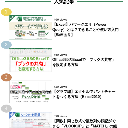
人気記事
1
466 views
【Excel】パワークエリ（Power
Query）とは？できることや使い方入門
【動画あり】
2
450 views
Office365のExcelで「ブックの共有」
を設定する方法
3
420 views
【グラフ編】エクセルでガントチャー
トをつくる方法（Excel2010）
4
390 views
【関数】同じ数式で複数列の転記がで
きる「VLOOKUP」と「MATCH」の組