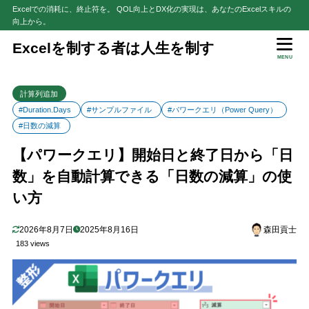
Excelでの消耗に、終止符を。 QOL向上とDX化の実現は、あなたのExcelスキルの
向上から。
目次
Excelを制する者は人生を制す
MENU
1
はじめに
計算列追加
2
「日数の減算」の使いどころ
#Duration.Days
#サンプルファイル
#パワークエリ（Power Query）
3
使用イメージ
#日数の減算
4
ステップ登録手順
【パワークエリ】開始日と終了日から「日
5
登録したステップの変更手順
数」を自動計算できる「日数の減算」の使
6
サンプルファイルで練習しよう！
い方
7
さいごに
2026年8月7日
2025年8月16日
森田貢士
183 views