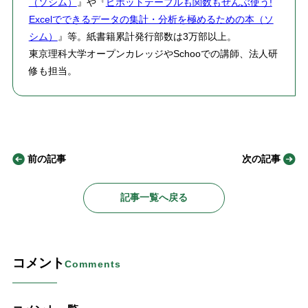
（ソシム）
』や『
ピボットテーブルも関数もぜんぶ使う!
Excelでできるデータの集計・分析を極めるための本（ソ
シム）
』等。紙書籍累計発行部数は3万部以上。
東京理科大学オープンカレッジやSchooでの講師、法人研
修も担当。
前の記事
次の記事
記事一覧へ戻る
コメント
Comments