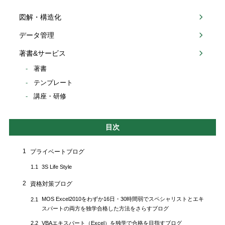
図解・構造化
データ管理
著書&サービス
著書
テンプレート
講座・研修
目次
1
プライベートブログ
3S Life Style
1.1
2
資格対策ブログ
MOS Excel2010をわずか16日・30時間弱でスペシャリストとエキ
2.1
スパートの両方を独学合格した方法をさらすブログ
VBAエキスパート（Excel）を独学で合格を目指すブログ
2.2