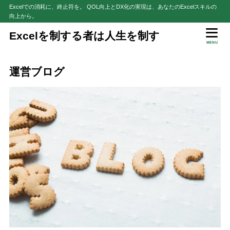
Excelでの消耗に、終止符を。 QOL向上とDX化の実現は、あなたのExcelスキルの
向上から。
目次
Excelを制する者は人生を制す
MENU
1
プライベートブログ
運営ブログ
3S Life Style
1.1
2
資格対策ブログ
MOS Excel2010をわずか16日・30時間弱でスペシャリストとエキ
2.1
スパートの両方を独学合格した方法をさらすブログ
VBAエキスパート（Excel）を独学で合格を目指すブログ
2.2