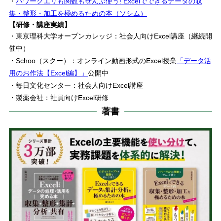
・
パワークエリも関数もぜんぶ使う! Excelでできるデータの収
集・整形・加工を極めるための本（ソシム）
【研修・講座実績】
・東京理科大学オープンカレッジ：社会人向けExcel講座（継続開
催中）
・Schoo（スクー）：オンライン動画形式のExcel授業
「データ活
用のお作法【Excel編】」
公開中
・毎日文化センター：社会人向けExcel講座
・製薬会社：社員向けExcel研修
著書