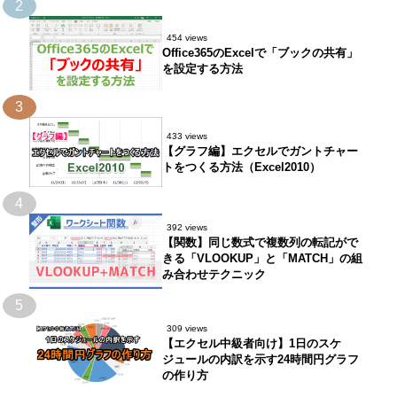
2
454 views
Office365のExcelで「ブックの共有」
を設定する方法
3
433 views
【グラフ編】エクセルでガントチャー
トをつくる方法（Excel2010）
4
392 views
【関数】同じ数式で複数列の転記がで
きる「VLOOKUP」と「MATCH」の組
み合わせテクニック
5
309 views
【エクセル中級者向け】1日のスケ
ジュールの内訳を示す24時間円グラフ
の作り方