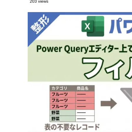
203 views
日付/時
5.3
日付フィ
5.4
時間フィ
5.5
日付/時
5.6
期間のフ
5.7
論理フィ
5.8
6
【参考】「
7
「フィルタ
8
サンプルフ
9
さいごに