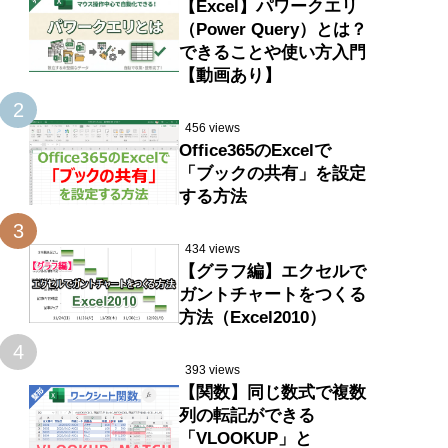
【Excel】パワークエリ
（Power Query）とは？
できることや使い方入門
【動画あり】
2
456 views
Office365のExcelで
「ブックの共有」を設定
する方法
3
434 views
【グラフ編】エクセルで
ガントチャートをつくる
方法（Excel2010）
4
393 views
【関数】同じ数式で複数
列の転記ができる
「VLOOKUP」と