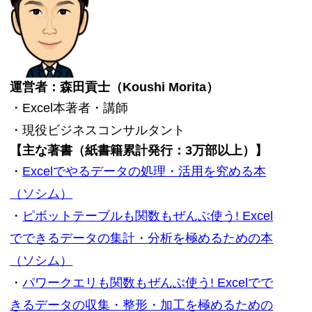
運営者：森田貢士（Koushi Morita）
・Excel本著者・講師
・現役ビジネスコンサルタント
【主な著書（紙書籍累計発行：3万部以上）】
・
Excelでやるデータの処理・活用を究める本
（ソシム）
・
ピボットテーブルも関数もぜんぶ使う! Excel
でできるデータの集計・分析を極めるための本
（ソシム）
・
パワークエリも関数もぜんぶ使う! Excelでで
きるデータの収集・整形・加工を極めるための