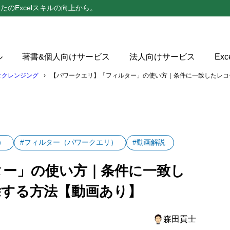
たのExcelスキルの向上から。
ル
著書&個人向けサービス
法人向けサービス
Ex
タクレンジング
【パワークエリ】「フィルター」の使い方｜条件に一致したレコ
」とは、Power Queryエディター上で条件に一致したレコ
除する機能
）
#フィルター（パワークエリ）
#動画解説
ー」の使用手順
ター」の使い方｜条件に一致し
ルター」ダイアログの種類
除する方法【動画あり】
フィルター
ルター
森田貢士