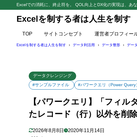
Excelでの消耗に、終止符を。 QOL向上とDX化の実現は、あな
Excelを制する者は人生を制す
目次
TOP
サイトコンセプト
運営者プロフィー
1
解説動画
Excelを制する者は人生を制す
データ利活用
データ整形
デー
2
はじめに
3
「フィルター
データクレンジング
れ以外を削
#サンプルファイル
#パワークエリ（Power Query
4
「フィルタ
【パワークエリ】「フィル
5
「行のフィ
たレコード（行）以外を削
テキスト
5.1
数値フィ
5.2
2026年8月8日
2020年11月14日