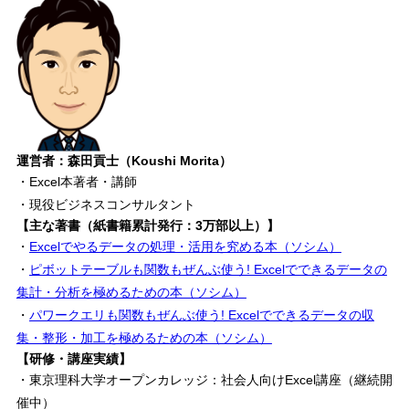
運営者：森田貢士（Koushi Morita）
・Excel本著者・講師
・現役ビジネスコンサルタント
【主な著書（紙書籍累計発行：3万部以上）】
・
Excelでやるデータの処理・活用を究める本（ソシム）
・
ピボットテーブルも関数もぜんぶ使う! Excelでできるデータの
集計・分析を極めるための本（ソシム）
・
パワークエリも関数もぜんぶ使う! Excelでできるデータの収
集・整形・加工を極めるための本（ソシム）
【研修・講座実績】
・東京理科大学オープンカレッジ：社会人向けExcel講座（継続開
催中）