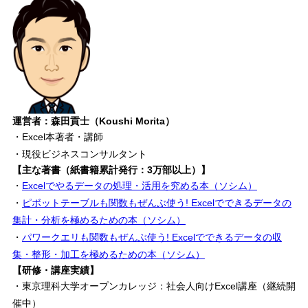
運営者：森田貢士（Koushi Morita）
・Excel本著者・講師
・現役ビジネスコンサルタント
【主な著書（紙書籍累計発行：3万部以上）】
・
Excelでやるデータの処理・活用を究める本（ソシム）
・
ピボットテーブルも関数もぜんぶ使う! Excelでできるデータの
集計・分析を極めるための本（ソシム）
・
パワークエリも関数もぜんぶ使う! Excelでできるデータの収
集・整形・加工を極めるための本（ソシム）
【研修・講座実績】
・東京理科大学オープンカレッジ：社会人向けExcel講座（継続開
催中）