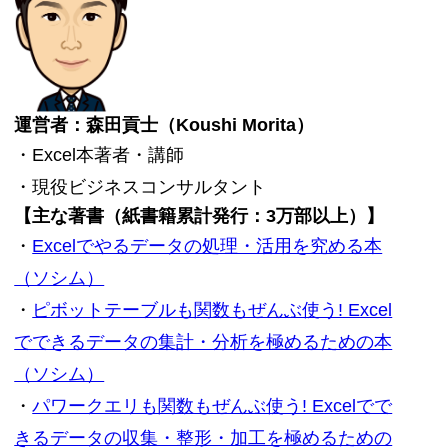
運営者：森田貢士（Koushi Morita）
・Excel本著者・講師
・現役ビジネスコンサルタント
【主な著書（紙書籍累計発行：3万部以上）】
・
Excelでやるデータの処理・活用を究める本
（ソシム）
・
ピボットテーブルも関数もぜんぶ使う! Excel
でできるデータの集計・分析を極めるための本
（ソシム）
・
パワークエリも関数もぜんぶ使う! Excelでで
きるデータの収集・整形・加工を極めるための