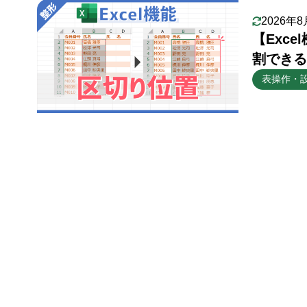
2026年
【Exc
割できる
表操作・