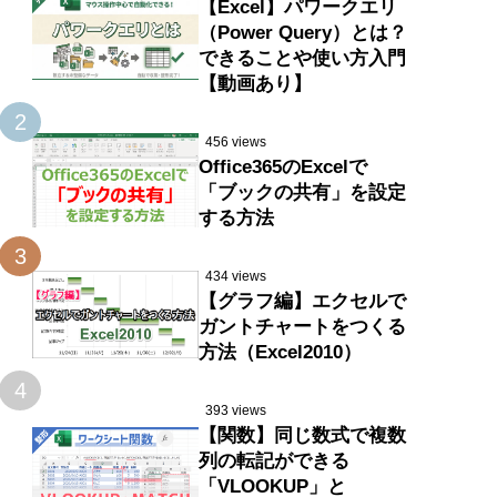
【Excel】パワークエリ
（Power Query）とは？
できることや使い方入門
【動画あり】
2
456 views
Office365のExcelで
「ブックの共有」を設定
する方法
3
434 views
【グラフ編】エクセルで
ガントチャートをつくる
方法（Excel2010）
4
393 views
【関数】同じ数式で複数
列の転記ができる
「VLOOKUP」と