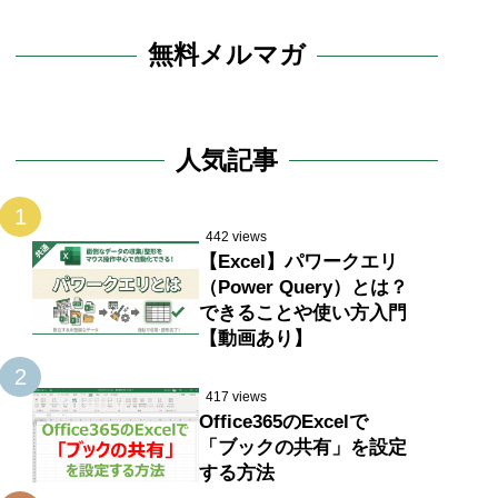
無料メルマガ
人気記事
1
442 views
【Excel】パワークエリ
（Power Query）とは？
できることや使い方入門
【動画あり】
2
417 views
Office365のExcelで
「ブックの共有」を設定
する方法