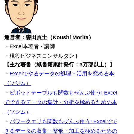
運営者：森田貢士（Koushi Morita）
・Excel本著者・講師
・現役ビジネスコンサルタント
【主な著書（紙書籍累計発行：3万部以上）】
・
Excelでやるデータの処理・活用を究める本
（ソシム）
・
ピボットテーブルも関数もぜんぶ使う! Excel
でできるデータの集計・分析を極めるための本
（ソシム）
・
パワークエリも関数もぜんぶ使う! Excelでで
きるデータの収集・整形・加工を極めるための