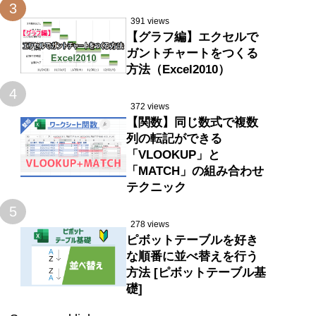
3
391 views
【グラフ編】エクセルで
ガントチャートをつくる
方法（Excel2010）
4
372 views
【関数】同じ数式で複数
列の転記ができる
「VLOOKUP」と
「MATCH」の組み合わせ
テクニック
5
278 views
ピボットテーブルを好き
な順番に並べ替えを行う
方法 [ピボットテーブル基
礎]