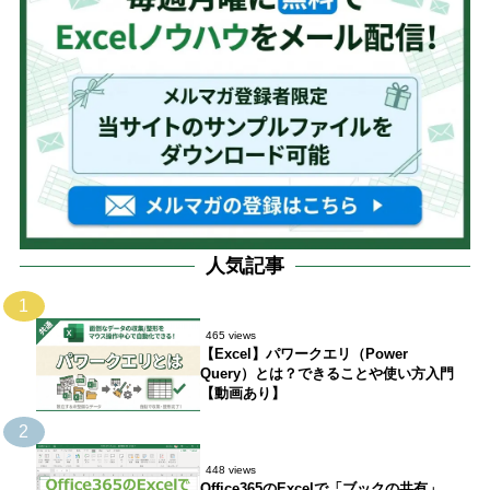
人気記事
1
465 views
【Excel】パワークエリ（Power
Query）とは？できることや使い方入門
【動画あり】
2
448 views
Office365のExcelで「ブックの共有」