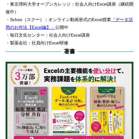
・東京理科大学オープンカレッジ：社会人向けExcel講座（継続開
催中）
・Schoo（スクー）：オンライン動画形式のExcel授業
「データ活
用のお作法【Excel編】」
公開中
・毎日文化センター：社会人向けExcel講座
・製薬会社：社員向けExcel研修
著書