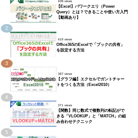
439 views
【Excel】パワークエリ（Power
Query）とは？できることや使い方入門
【動画あり】
2
416 views
Office365のExcelで「ブックの共有」
を設定する方法
3
387 views
【グラフ編】エクセルでガントチャー
トをつくる方法（Excel2010）
4
371 views
【関数】同じ数式で複数列の転記がで
きる「VLOOKUP」と「MATCH」の組
み合わせテクニック
5