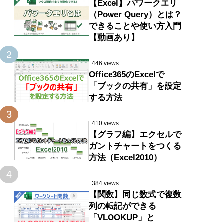
【Excel】パワークエリ
（Power Query）とは？
できることや使い方入門
【動画あり】
2
446 views
Office365のExcelで
「ブックの共有」を設定
する方法
3
410 views
【グラフ編】エクセルで
ガントチャートをつくる
方法（Excel2010）
4
384 views
【関数】同じ数式で複数
列の転記ができる
「VLOOKUP」と