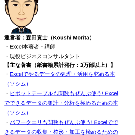
運営者：森田貢士（Koushi Morita）
・Excel本著者・講師
・現役ビジネスコンサルタント
【主な著書（紙書籍累計発行：3万部以上）】
・
Excelでやるデータの処理・活用を究める本
（ソシム）
・
ピボットテーブルも関数もぜんぶ使う! Excel
でできるデータの集計・分析を極めるための本
（ソシム）
・
パワークエリも関数もぜんぶ使う! Excelでで
きるデータの収集・整形・加工を極めるための